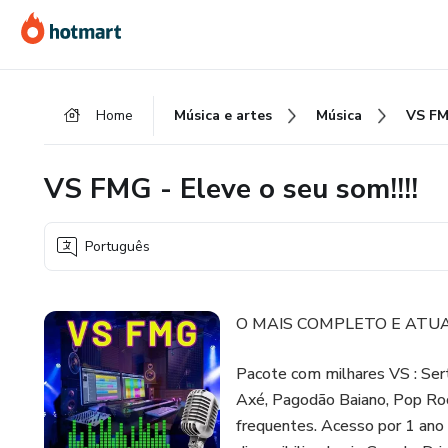
Ir
Ir
Ir
para
para
para
o
o
o
conteúdo
pagamento
rodapé
Home
Música e artes
Música
principal
VS FMG - Eleve o seu som!!!!
Português
O MAIS COMPLETO E ATUA
Pacote com milhares VS : Sert
Axé, Pagodão Baiano, Pop Roc
frequentes. Acesso por 1 ano 