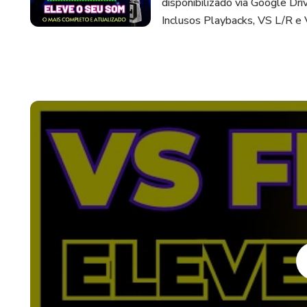
disponibilizado via Google Dr
Inclusos Playbacks, VS L/R e 