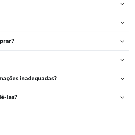
mprar?
rmações inadequadas?
ê-las?