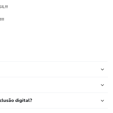
L!!!
!!
clusão digital?