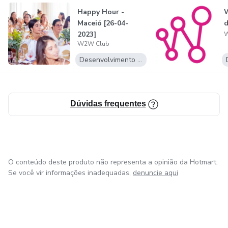
Happy Hour -
W
Maceió [26-04-
d
2023]
W
W2W Club
Desenvolvimento Pessoal
Dúvidas frequentes
O conteúdo deste produto não representa a opinião da Hotmart.
Se você vir informações inadequadas,
denuncie aqui