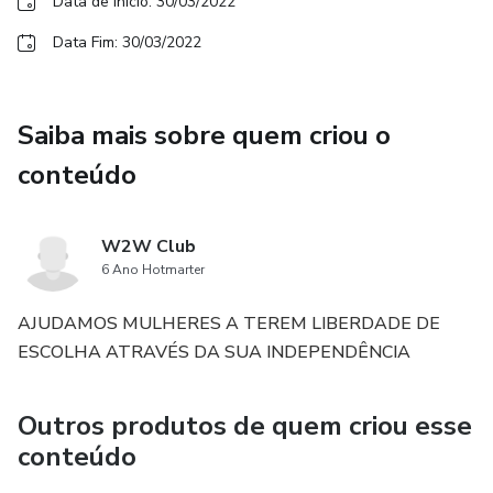
nível. Juntas!
Data de início: 30/03/2022
Data Fim: 30/03/2022
“Este produto não garante a obtenção de resultados.
Qualquer referência ao desempenho de uma estratégia não
deve ser interpretada como uma garantia de resultados.”
Saiba mais sobre quem criou o
conteúdo
W2W Club
6 Ano Hotmarter
AJUDAMOS MULHERES A TEREM LIBERDADE DE
ESCOLHA ATRAVÉS DA SUA INDEPENDÊNCIA
Outros produtos de quem criou esse
conteúdo