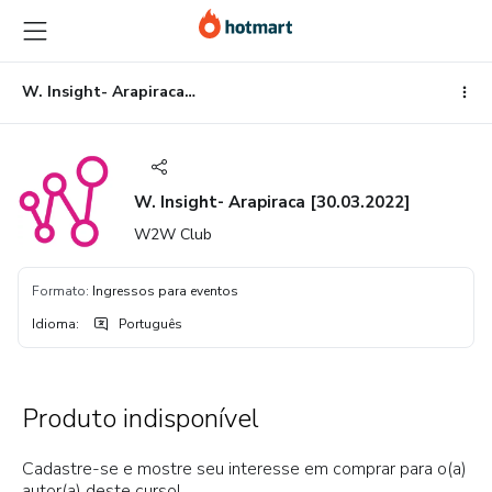
Ir
Ir
Ir
para
para
para
o
o
o
conteúdo
pagamento
rodapé
W. Insight- Arapiraca [30.03.2022]
principal
W. Insight- Arapiraca [30.03.2022]
W2W Club
Formato
:
Ingressos para eventos
Idioma
:
Português
Produto indisponível
Cadastre-se e mostre seu interesse em comprar para o(a)
autor(a) deste curso!