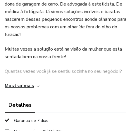
dona de garagem de carro. De advogada à esteticista. De
médica à fotógrafa. Já vimos soluções incríveis e baratas
nascerem desses pequenos encontros aonde olhamos para
os nossos problemas com um olhar ‘de fora do olho do
furacão’!
Muitas vezes a solução está na visão da mulher que está
sentada bem na nossa frente!
Quantas vezes você já se sentiu sozinha no seu negócio!?
Sem saber à quem recorrer pra fazer uma pergunta ou
Mostrar mais
trocar uma ideia que possibilitaria seu crescimento?
Quando nos relacionamos com as mesmas pessoas de
sempre, encontramos os mesmos resultados!
Detalhes
Essa é uma oportunidade de estar entre mulheres que
Garantia de 7 dias
também, assim como você, estão indo para o próximo