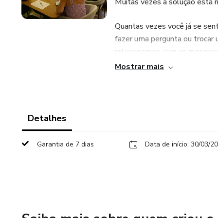
Muitas vezes a solução está 
Quantas vezes você já se sent
fazer uma pergunta ou trocar 
relacionamos com as mesmas
Mostrar mais
Essa é uma oportunidade de 
indo para o próximo nível. Junt
“Este produto não garante a 
Detalhes
de uma estratégia não deve se
Garantia de 7 dias
Data de início: 30/03/2