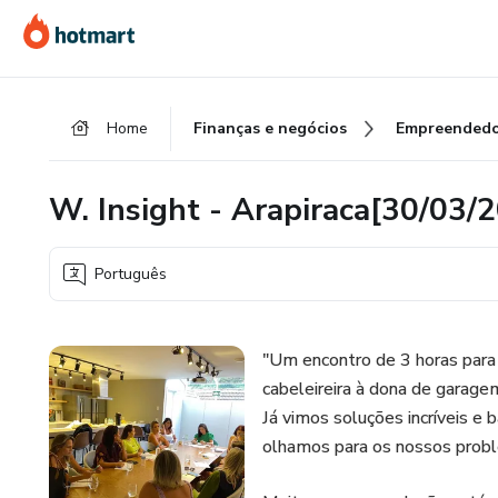
Ir
Ir
Ir
para
para
para
o
o
o
conteúdo
pagamento
rodapé
Home
Finanças e negócios
Empreendedo
principal
W. Insight - Arapiraca[30/03/
Português
"Um encontro de 3 horas par
cabeleireira à dona de garage
Já vimos soluções incríveis 
olhamos para os nossos proble