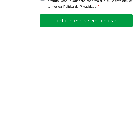
produto. Você, igualmente, confirma que leu, e entendeu os
*
termos da
Política de Privacidade
Tenho interesse em comprar!