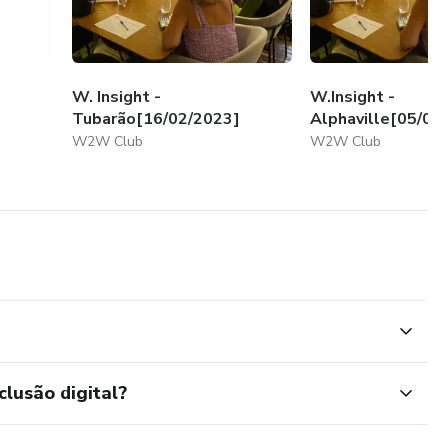
W. Insight -
W.Insight -
Tubarão[16/02/2023]
Alphaville[05/04
W2W Club
W2W Club
clusão digital?