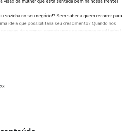
na visão da mulher que está sentada bem na nossa frente!
iu sozinha no seu negócio!? Sem saber a quem recorrer para
uma ideia que possibilitaria seu crescimento? Quando nos
 pessoas de sempre, encontramos os mesmos resultados!
estar entre mulheres que também, assim como você, estão
as!
obtenção de resultados. Qualquer referência ao desempenho
r interpretada como uma garantia de resultados.”"
023