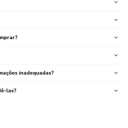
omprar?
rmações inadequadas?
ê-las?