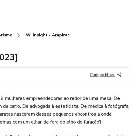
rismo
W. Insight - Arapiraca[30/03/2023]
2023]
Compartilhar
a 8 mulheres empreendedoras ao redor de uma mesa. De
m de carro. De advogada à esteticista. De médica à fotógrafa.
e baratas nascerem desses pequenos encontros a onde
mas com um olhar ‘de fora do olho do furacão’!