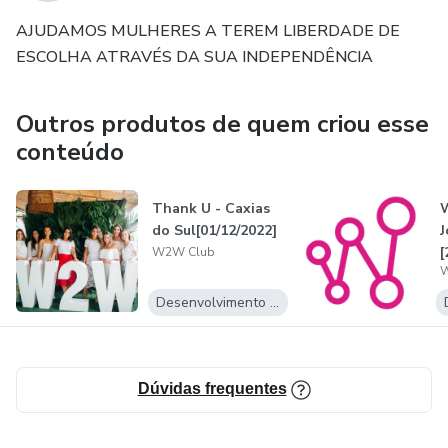
AJUDAMOS MULHERES A TEREM LIBERDADE DE
ESCOLHA ATRAVÉS DA SUA INDEPENDÊNCIA
Outros produtos de quem criou esse
conteúdo
Thank U - Caxias
W
do Sul[01/12/2022]
J
[
W2W Club
W
Desenvolvimento Pessoal
Dúvidas frequentes