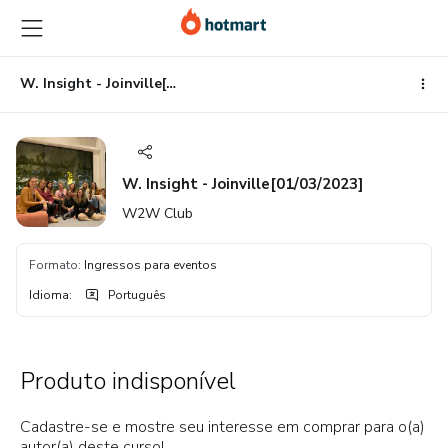
Ir
Ir
Ir
para
para
para
o
o
o
conteúdo
pagamento
rodapé
W. Insight - Joinville[01/03/2023]
principal
W. Insight - Joinville[01/03/2023]
W2W Club
Formato
:
Ingressos para eventos
Idioma
:
Português
Produto indisponível
Cadastre-se e mostre seu interesse em comprar para o(a)
autor(a) deste curso!