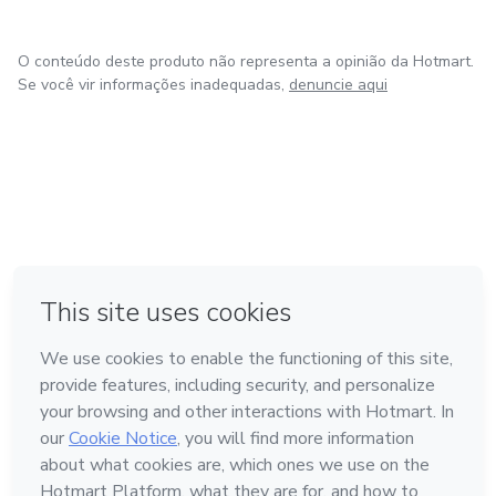
O conteúdo deste produto não representa a opinião da Hotmart.
Se você vir informações inadequadas,
denuncie aqui
em Bogotá
em Amsterdam
em Madrid
na Cidade do México
Feito com
❤
em Belo Horizonte
Conheça a Hotmart
Idioma