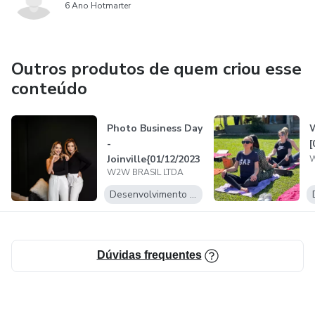
6 Ano Hotmarter
Outros produtos de quem criou esse
conteúdo
Photo Business Day
W
-
[
Joinville{01/12/2023
W
W2W BRASIL LTDA
]
Desenvolvimento Pessoal
Dúvidas frequentes