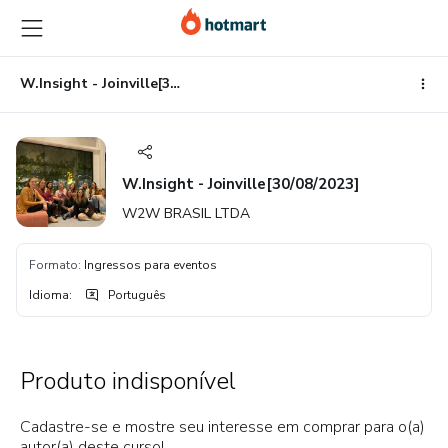
Ir
Ir
Ir
para
para
para
o
o
o
conteúdo
pagamento
rodapé
W.Insight - Joinville[30/08/2023]
principal
W.Insight - Joinville[30/08/2023]
W2W BRASIL LTDA
Formato
:
Ingressos para eventos
Idioma
:
Português
Produto indisponível
Cadastre-se e mostre seu interesse em comprar para o(a)
autor(a) deste curso!