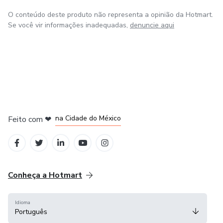
O conteúdo deste produto não representa a opinião da Hotmart.
Se você vir informações inadequadas,
denuncie aqui
em Bogotá
em Amsterdam
em Madrid
na Cidade do México
Feito com
❤
em Belo Horizonte
Conheça a Hotmart
Idioma
Português