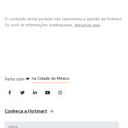
profissionais de QA que querem parar de ignorar
acessibilidade e finalmente entender como colocar isso em
prática — sem decorar a documentação do W3C.
O conteúdo deste produto não representa a opinião da Hotmart.
Se você vir informações inadequadas,
denuncie aqui
Nenhum conhecimento prévio de acessibilidade é
necessário.
Se você sabe o básico de HTML e CSS, está pronto para
começar.
em Bogotá
em Amsterdam
em Madrid
Acesso vitalício. Certificado de conclusão incluso.
na Cidade do México
Feito com
❤
em Belo Horizonte
Conheça a Hotmart
Idioma