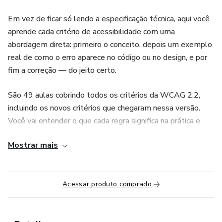
Em vez de ficar só lendo a especificação técnica, aqui você
aprende cada critério de acessibilidade com uma
abordagem direta: primeiro o conceito, depois um exemplo
real de como o erro aparece no código ou no design, e por
fim a correção — do jeito certo.
São 49 aulas cobrindo todos os critérios da WCAG 2.2,
incluindo os novos critérios que chegaram nessa versão.
Você vai entender o que cada regra significa na prática e
como aplicá-la no seu trabalho, seja desenvolvendo,
Mostrar mais
desenhando interfaces ou fazendo testes de qualidade.
O que você vai aprender:
Acessar produto comprado
— Por que acessibilidade importa e qual é o impacto real
para quem usa a web com deficiência