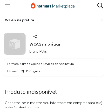
Ir
Ir
Ir
para
para
para
o
o
o
conteúdo
pagamento
rodapé
WCAG na prática
principal
WCAG na prática
Bruno Pulis
Formato
:
Cursos Online e Serviços de Assinatura
Idioma
:
Português
Produto indisponível
Cadastre-se e mostre seu interesse em comprar para o(a)
autor(a) deste curso!