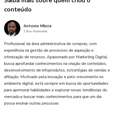
Saiba mais sobre quem criou o
Plano prático de 30 dias para começar a faturar
conteúdo
Erros que impedem resultados e como evitar
Antonio Mbiza
🎯 Para quem é este produto:
1 Ano Hotmarter
Pessoas que precisam de renda extra
Profissional da área administrativa de compras, com
experiência na gestão de processos de aquisição e
Iniciantes no mercado digital
otimização de recursos. Apaixonado por Marketing Digital,
busca aprofundar conhecimentos na criação de conteúdos,
Quem quer empreender com pouco investimento
desenvolvimento de infoprodutos, estratégias de vendas e
afiliação. Motivado pela inovação e pelo crescimento no
Quem deseja trabalhar usando apenas o celular
ambiente digital, está sempre em busca de oportunidades
para aprimorar habilidades e explorar novas tendências do
Pessoas que querem mudar de vida financeiramente
mercado,e buscar mais conhecimentos para que um dia
possa ensinar outras pesssoas
💡 Benefícios: