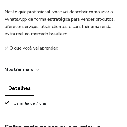
Neste guia profissional, você vai descobrir como usar o
WhatsApp de forma estratégica para vender produtos,
oferecer serviços, atrair clientes e construir uma renda
extra real no mercado brasileiro.
✅ O que você vai aprender:
Como transformar o WhatsApp em máquina de vendas
Mostrar mais
Como conseguir clientes todos os dias
Detalhes
Estratégias simples para vender mesmo sem aparecer
Garantia de 7 dias
7 formas reais de ganhar dinheiro pelo WhatsApp
Mensagens prontas que ajudam a fechar vendas