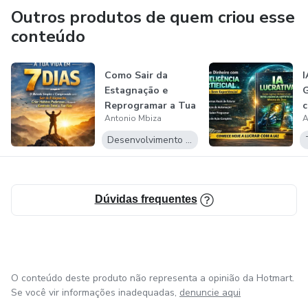
Outros produtos de quem criou esse
Conteúdo fácil de aplicar
conteúdo
Estratégias atuais para o Brasil
Como Sair da
I
Método simples e direto
Estagnação e
G
Reprogramar a Tua
c
Baixo custo para começar
Antonio Mbiza
A
Vida em Apenas 7...
A
Desenvolvimento Pessoal
Pode gerar resultados reais se aplicado com consistência
📱 Comece hoje mesmo
Dúvidas frequentes
Seu celular pode ser muito mais do que um aplicativo de
mensagens. Ele pode ser a porta de entrada para sua
independência financeira.
O conteúdo deste produto não representa a opinião da Hotmart.
🔥 Adquira agora o WhatsApp Lucrativo Brasil e dê o
Se você vir informações inadequadas,
denuncie aqui