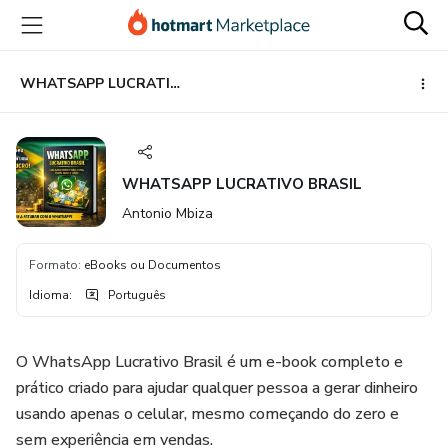
Ir
Ir
Ir
para
para
para
o
o
o
conteúdo
pagamento
rodapé
WHATSAPP LUCRATIVO BRASIL
principal
WHATSAPP LUCRATIVO BRASIL
Antonio Mbiza
Formato
:
eBooks ou Documentos
Idioma
:
Português
O WhatsApp Lucrativo Brasil é um e-book completo e
prático criado para ajudar qualquer pessoa a gerar dinheiro
usando apenas o celular, mesmo começando do zero e
sem experiência em vendas.