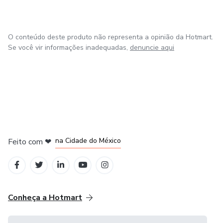
O conteúdo deste produto não representa a opinião da Hotmart.
Se você vir informações inadequadas,
denuncie aqui
em Bogotá
em Amsterdam
em Madrid
na Cidade do México
Feito com
❤
em Belo Horizonte
Conheça a Hotmart