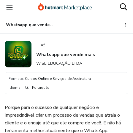
Ir
Ir
Ir
para
para
para
o
o
o
conteúdo
pagamento
rodapé
Whatsapp que vende mais
principal
Whatsapp que vende mais
WISE EDUCAÇÃO LTDA
Formato
:
Cursos Online e Serviços de Assinatura
Idioma
:
Português
Porque para o sucesso de qualquer negócio é
imprescindível criar um processo de vendas que atraia o
cliente e o engaje até que ele compre de você. E não há
ferramenta melhor atualmente que o WhatsApp.