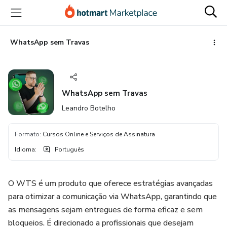
Ir
Ir
Ir
para
para
para
o
o
o
conteúdo
pagamento
rodapé
WhatsApp sem Travas
principal
WhatsApp sem Travas
Leandro Botelho
Formato
:
Cursos Online e Serviços de Assinatura
Idioma
:
Português
O WTS é um produto que oferece estratégias avançadas
para otimizar a comunicação via WhatsApp, garantindo que
as mensagens sejam entregues de forma eficaz e sem
bloqueios. É direcionado a profissionais que desejam