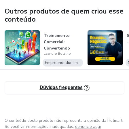
Outros produtos de quem criou esse
conteúdo
Treinamento
S
Comercial:
L
Convertendo
Leandro Botelho
Vendas com o
WhatsApp
Empreendedorismo Digital
Dúvidas frequentes
O conteúdo deste produto não representa a opinião da Hotmart.
Se você vir informações inadequadas,
denuncie aqui