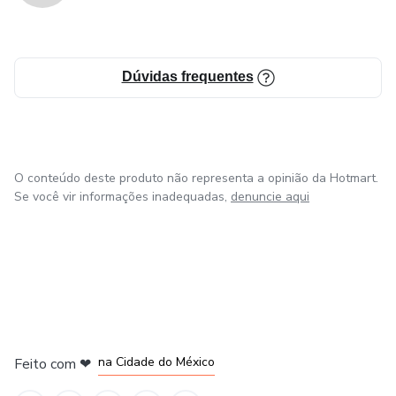
Dúvidas frequentes
O conteúdo deste produto não representa a opinião da Hotmart.
Se você vir informações inadequadas,
denuncie aqui
em Bogotá
em Amsterdam
em Madrid
na Cidade do México
Feito com
❤
em Belo Horizonte