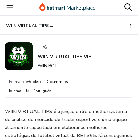
Ir
Ir
Ir
para
para
para
o
o
o
conteúdo
pagamento
rodapé
WIIN VIRTUAL TIPS VIP
principal
WIIN VIRTUAL TIPS VIP
WIIN BOT
Formato
:
eBooks ou Documentos
Idioma
:
Português
WIIN VIRTUAL TIPS é a junção entre o melhor sistema
de analise do mercado de trader esportivo e uma equipe
altamente capacitada em elaborar as melhores
estratégias do futebol virtual da BET365. Já conseguimos