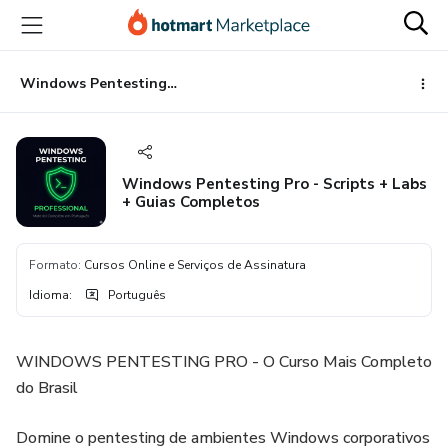
Ir
Ir
Ir
para
para
para
o
o
o
conteúdo
pagamento
rodapé
Windows Pentesting Pro - Scripts + Labs + Guias Completos
principal
Windows Pentesting Pro - Scripts + Labs
+ Guias Completos
Formato
:
Cursos Online e Serviços de Assinatura
Idioma
:
Português
WINDOWS PENTESTING PRO - O Curso Mais Completo
do Brasil
Domine o pentesting de ambientes Windows corporativos