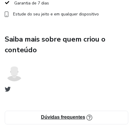
Garantia de 7 dias
- 134 scripts PowerShell + Python prontos para usar
Estude do seu jeito e em qualquer dispositivo
- 271 arquivos (ferramentas, wordlists, templates)
Saiba mais sobre quem criou o
- Laboratorios praticos com ambientes reais
conteúdo
- Comunidade exclusiva de alunos
14 MODULOS COMPLETOS:
01-Fundamentos e Preparacao do Ambiente
02-Reconhecimento e Enumeracao Windows
03-Analise de Vulnerabilidades em Servicos
Dúvidas frequentes
04-Exploracao de Servicos e Aplicacoes