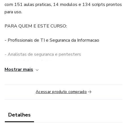
com 151 aulas praticas, 14 modulos e 134 scripts prontos
para uso.
PARA QUEM E ESTE CURSO:
- Profissionais de TI e Seguranca da Informacao
- Analistas de seguranca e pentesters
iniciantes/intermediarios
Mostrar mais
- Sysadmins que querem entender ataques ao Windows
- Estudantes preparando-se para certificacoes (OSCP,
Acessar produto comprado
CEH, CompTIA PenTest+)
O QUE ESTA INCLUSO:
Detalhes
- 151 aulas do zero ao avancado