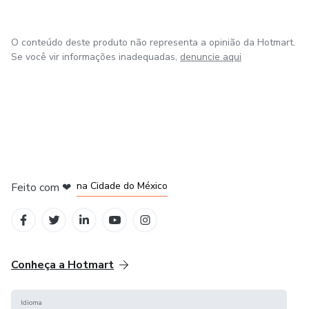
05-Ataques a Credenciais e Autenticacao
O conteúdo deste produto não representa a opinião da Hotmart.
Se você vir informações inadequadas,
denuncie aqui
06-Pos-Exploracao e Persistencia
07-Escalacao de Privilegios Local
08-Active Directory: Enumeracao e Mapeamento
em Bogotá
em Amsterdam
em Madrid
09-Active Directory: Ataques e Exploracao
na Cidade do México
Feito com
❤
em Belo Horizonte
10-Movimentacao Lateral e Pivoting
11-Evasao de Defesas e Bypass de Antivirus
Conheça a Hotmart
12-Ataques a AD Certificate Services (AD CS)
Idioma