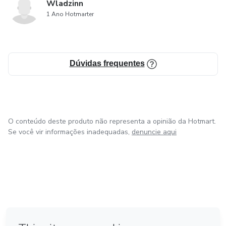
Wladzinn
1 Ano Hotmarter
Dúvidas frequentes
O conteúdo deste produto não representa a opinião da Hotmart.
Se você vir informações inadequadas,
denuncie aqui
em Bogotá
em Amsterdam
em Madrid