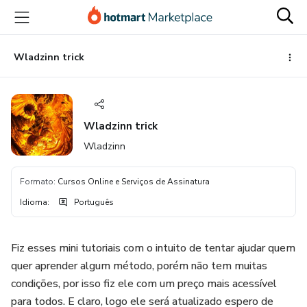
Ir
Ir
Ir
para
para
para
o
o
o
conteúdo
pagamento
rodapé
Wladzinn trick
principal
Wladzinn trick
Wladzinn
Formato
:
Cursos Online e Serviços de Assinatura
Idioma
:
Português
Fiz esses mini tutoriais com o intuito de tentar ajudar quem
quer aprender algum método, porém não tem muitas
condições, por isso fiz ele com um preço mais acessível
para todos. E claro, logo ele será atualizado espero de