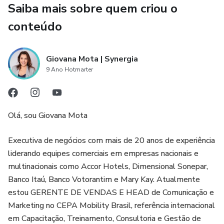
Aqui, você vai parar, organizar a mente, alinhar prioridades e
Saiba mais sobre quem criou o
**definir uma META central**, com visão, método e ação.
conteúdo
O que você vai receber:
Giovana Mota | Synergia
✔️ **Workbook Digital META (PDF completo)**
9 Ano Hotmarter
Um sistema prático para:
Olá, sou Giovana Mota
* Avaliar sua vida de forma sistêmica
Executiva de negócios com mais de 20 anos de experiência
* Identificar desequilíbrios que sabotam seus resultados
liderando equipes comerciais em empresas nacionais e
multinacionais como Accor Hotels, Dimensional Sonepar,
* Definir sua META central com método
Banco Itaú, Banco Votorantim e Mary Kay. Atualmente
estou GERENTE DE VENDAS E HEAD de Comunicação e
* Criar um plano de ação em 12 meses, 30 dias, 7 dias e
Marketing no CEPA Mobility Brasil, referência internacional
24 horas
em Capacitação, Treinamento, Consultoria e Gestão de