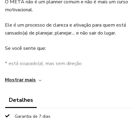
O META não é um planner comum e não é mais um curso
motivacional.
Ele é um processo de clareza e ativação para quem está
cansado(a) de planejar, planejar… e não sair do lugar.
Se você sente que:
* está ocupado(a), mas sem direção
* começa projetos e não sustenta
Mostrar mais
* sabe o que precisa fazer, mas trava na execução
Detalhes
* sente que Deus tem mais, mas algo ainda não encaixa
Garantia de 7 dias
O META foi criado para você.