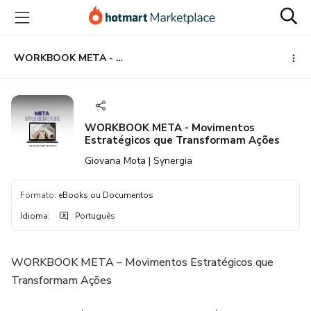
Ir
Ir
Ir
para
para
para
o
o
o
conteúdo
pagamento
rodapé
WORKBOOK META - Movimentos Estratégicos que Transformam Ações
principal
WORKBOOK META - Movimentos
Estratégicos que Transformam Ações
Giovana Mota | Synergia
Formato
:
eBooks ou Documentos
Idioma
:
Português
WORKBOOK META – Movimentos Estratégicos que
Transformam Ações