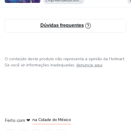
Empreendedorismo Digital
Dúvidas frequentes
O conteúdo deste produto não representa a opinião da Hotmart.
Se você vir informações inadequadas,
denuncie aqui
em Bogotá
em Amsterdam
em Madrid
na Cidade do México
Feito com
❤
em Belo Horizonte