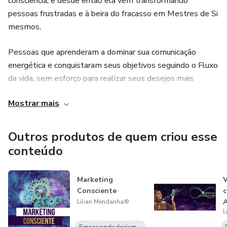
consciência, e desde então ela vem transformando
pessoas frustradas e à beira do fracasso em Mestres de Si
mesmos.
Pessoas que aprenderam a dominar sua comunicação
energética e conquistaram seus objetivos seguindo o Fluxo
da vida, sem esforço para realizar seus desejos mais
profundos.
Mostrar mais
CEO do Portal Viver em Fluxo, criadora do método
Comunicação Energética, palestrante, escritora e mentora
Outros produtos de quem criou esse
de Coachs e Terapeutas.
conteúdo
Marketing
V
Consciente
c
A
Lilian Mendanha®
L