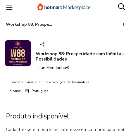
Ir
Ir
Ir
para
para
para
o
o
o
conteúdo
pagamento
rodapé
Workshop 88: Prosperidade com Infinitas Possibilidades
principal
Workshop 88: Prosperidade com Infinitas
Possibilidades
Lilian Mendanha®
Formato
:
Cursos Online e Serviços de Assinatura
Idioma
:
Português
Produto indisponível
Cadastre-se e mostre seu interesse em comprar para o(a)