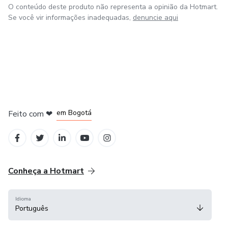
O conteúdo deste produto não representa a opinião da Hotmart.
Se você vir informações inadequadas,
denuncie aqui
em Amsterdam
em Madrid
em Bogotá
Feito com
❤
em Belo Horizonte
na Cidade do México
Conheça a Hotmart
Idioma
Português