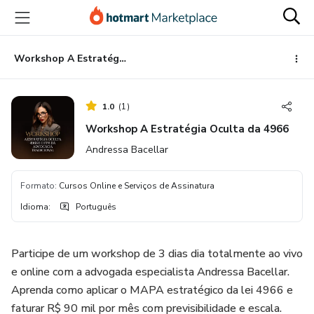
Ir
Ir
Ir
para
para
para
o
o
o
conteúdo
pagamento
rodapé
Workshop A Estratégia Oculta da 4966
principal
1.0
(
1
)
Workshop A Estratégia Oculta da 4966
Andressa Bacellar
Formato
:
Cursos Online e Serviços de Assinatura
Idioma
:
Português
Participe de um workshop de 3 dias dia totalmente ao vivo
e online com a advogada especialista Andressa Bacellar.
Aprenda como aplicar o MAPA estratégico da lei 4966 e
faturar R$ 90 mil por mês com previsibilidade e escala.