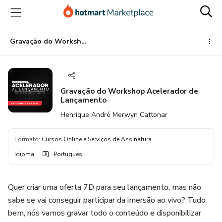
Ir
Ir
Ir
para
para
para
o
o
o
conteúdo
pagamento
rodapé
Gravação do Workshop Acelerador de Lançamento
principal
Gravação do Workshop Acelerador de
Lançamento
Henrique André Merwyn Cattonar
Formato
:
Cursos Online e Serviços de Assinatura
Idioma
:
Português
Quer criar uma oferta 7D para seu lançamento, mas não
sabe se vai conseguir participar da imersão ao vivo? Tudo
bem, nós vamos gravar todo o conteúdo e disponibilizar