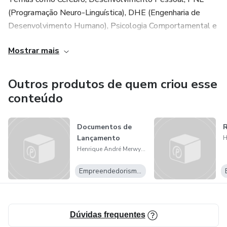
(Programação Neuro-Linguística), DHE (Engenharia de
Desenvolvimento Humano), Psicologia Comportamental e
Persuasão deixaram de ser um simples interesse e
Mostrar mais
passaram a se tornar uma verdadeira obsessão.
Tem como propósito de vida ajudar as pessoas a
Outros produtos de quem criou esse
Desenvolverem o máximo do potencial cerebral.
conteúdo
Documentos de
R
Lançamento
Henrique André Merwyn Cattonar
Empreendedorismo Digital
Dúvidas frequentes