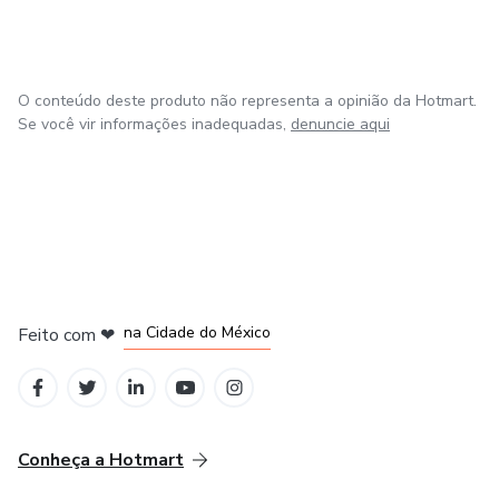
O conteúdo deste produto não representa a opinião da Hotmart.
Se você vir informações inadequadas,
denuncie aqui
em Bogotá
em Amsterdam
em Madrid
na Cidade do México
Feito com
❤
em Belo Horizonte
Conheça a Hotmart