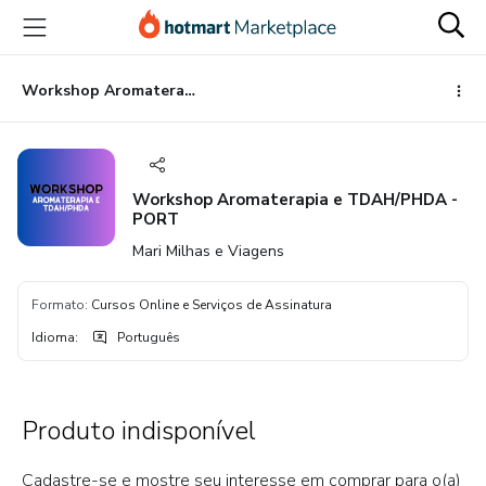
Ir
Ir
Ir
para
para
para
o
o
o
conteúdo
pagamento
rodapé
Workshop Aromaterapia e TDAH/PHDA - PORT
principal
Workshop Aromaterapia e TDAH/PHDA -
PORT
Mari Milhas e Viagens
Formato
:
Cursos Online e Serviços de Assinatura
Idioma
:
Português
Produto indisponível
Cadastre-se e mostre seu interesse em comprar para o(a)