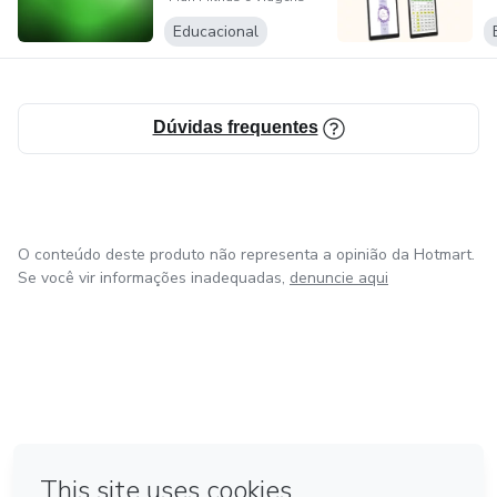
Natural
unir estratégia, paixão e uma vida com mais experiências,
Educacional
você está no lugar certo. ✈️✨
Dúvidas frequentes
O conteúdo deste produto não representa a opinião da Hotmart.
Se você vir informações inadequadas,
denuncie aqui
em Amsterdam
em Madrid
em Bogotá
Feito com
❤