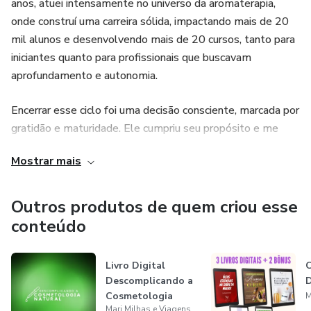
anos, atuei intensamente no universo da aromaterapia,
onde construí uma carreira sólida, impactando mais de 20
mil alunos e desenvolvendo mais de 20 cursos, tanto para
iniciantes quanto para profissionais que buscavam
aprofundamento e autonomia.
Encerrar esse ciclo foi uma decisão consciente, marcada por
gratidão e maturidade. Ele cumpriu seu propósito e me
preparou para novos voos. Hoje, aplico toda essa bagagem
Mostrar mais
estratégica, didática e empreendedora no mundo das
milhas aéreas e viagens, mostrando que viajar mais — e
melhor — não é privilégio, é método.
Outros produtos de quem criou esse
conteúdo
No Mari Milhas e Viagens, ensino de forma clara, prática e
acessível como transformar gastos do dia a dia em
Livro Digital
C
experiências incríveis, sem complicação e sem promessas
Descomplicando a
D
irreais. Aqui, conhecimento é liberdade, planejamento é
Cosmetologia
M
poder e viajar é consequência. Se você acredita que dá para
Mari Milhas e Viagens