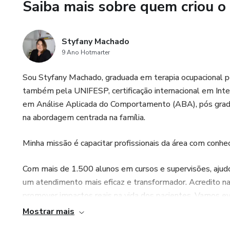
Saiba mais sobre quem criou o
intervenções mais direcionadas
Styfany Machado
9 Ano Hotmarter
Sou Styfany Machado, graduada em terapia ocupacional
também pela UNIFESP, certificação internacional em In
em Análise Aplicada do Comportamento (ABA), pós gradu
na abordagem centrada na família.
Minha missão é capacitar profissionais da área com conhec
Com mais de 1.500 alunos em cursos e supervisões, ajud
um atendimento mais eficaz e transformador. Acredito na
promover impactos reais na vida dos pacientes. Vamos evo
Mostrar mais