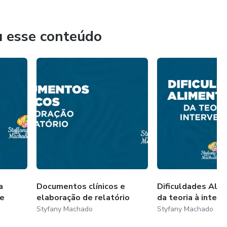
u esse conteúdo
a
Documentos clínicos e
Dificuldades Alim
 e
elaboração de relatório
da teoria à inter
Styfany Machado
Styfany Machado