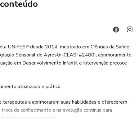
 conteúdo
 e eficazes.
 pela UNIFESP desde 2014, mestrado em Ciências da Saúde
tegração Sensorial de Ayres® (CLASI #2480), aprimoramento
ação em Desenvolvimento Infantil e Intervenção precoce
imento atualizado e prático.
o terapeutas a aprimorarem suas habilidades e oferecerem
 troca de conhecimento e na evolução contínua para
luir juntos nessa jornada!