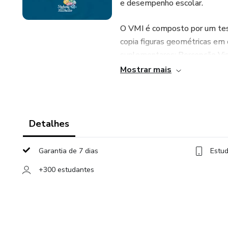
e desempenho escolar.
O VMI é composto por um teste
copia figuras geométricas em
suplementares: Percepção Vis
dificuldades estão relaciona
Mostrar mais
integração entre ambos.
Neste curso, o aluno terá ini
Desenvolvimento Infantil, com
Detalhes
integração visomotora e sua i
o curso se aprofunda de forma
Garantia de 7 dias
Estud
contemplando a aplicação corre
+300 estudantes
interpretação dos resultados.
Além disso, o curso orienta so
organizando as informações de
devolutivas, auxiliando o pro