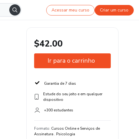
Acessar meu curso
Criar um curso
$42.00
Ir para o carrinho
Garantia de 7 dias
Estude do seu jeito e em qualquer
dispositivo
+300 estudantes
Formato
:
Cursos Online e Serviços de
Assinatura . Psicologia