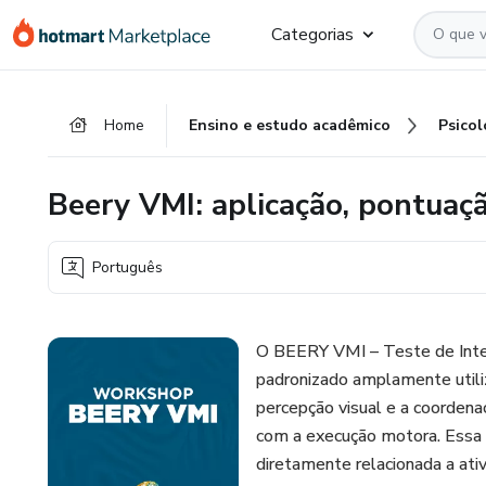
Ir
Ir
Ir
Categorias
para
para
para
o
o
o
conteúdo
pagamento
rodapé
Home
Ensino e estudo acadêmico
Psicol
principal
Beery VMI: aplicação, pontuação
Português
O BEERY VMI – Teste de Inte
padronizado amplamente utiliza
percepção visual e a coordenaç
com a execução motora. Essa h
diretamente relacionada a ativ