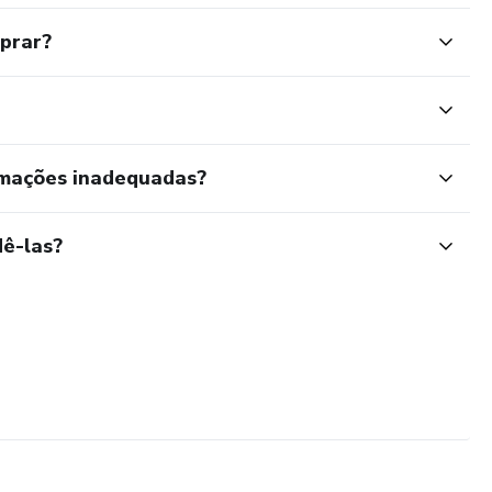
mprar?
rmações inadequadas?
ê-las?