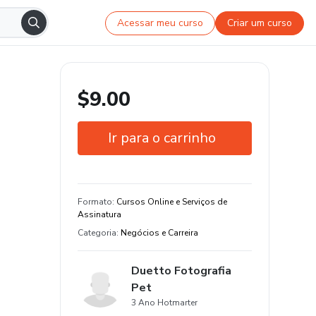
Acessar meu curso
Criar um curso
$9.00
Ir para o carrinho
Garantia de 7 dias
Estude do seu jeito e em qualquer
Formato
:
Cursos Online e Serviços de
dispositivo
Assinatura
Categoria
:
Negócios e Carreira
Duetto Fotografia
Pet
3 Ano Hotmarter