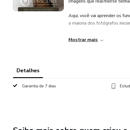
imagens que realmente tenham
Aqui, você vai aprender os fu
a maioria dos fotógrafos inici
Esse workshop é ideal tanto 
Mostrar mais
fotografa, mas sente que a fo
Detalhes
Garantia de 7 dias
Estud