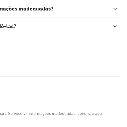
rmações inadequadas?
ê-las?
art. Se você vir informações inadequadas,
denuncie aqui