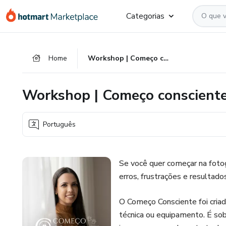
Ir
Ir
Ir
Categorias
para
para
para
o
o
o
conteúdo
pagamento
rodapé
Home
Workshop | Começo consciente na Fotografia Pet Afetiva
principal
Workshop | Começo consciente 
Português
Se você quer começar na foto
erros, frustrações e resulta
O Começo Consciente foi criad
técnica ou equipamento. É so