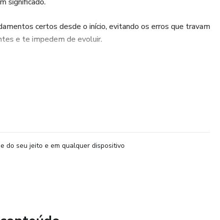
 significado.
ndamentos certos desde o início, evitando os erros que travam
antes e te impedem de evoluir.
para quem está começando do zero quanto para quem já
tografia pet afetiva pode ser um caminho promissor.
e do seu jeito e em qualquer dispositivo