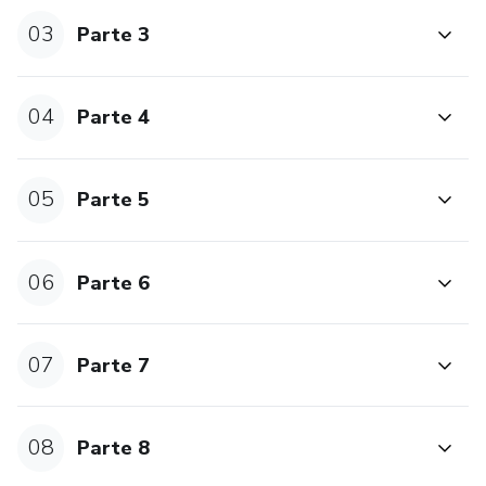
✅Ficha de preparo pré procedimento
03
Parte 3
✅Planilha para tabela de valores
04
Parte 4
✅Resumo das principais prescrições dermatológicas para
salvar no prontuário eletrônico
05
Parte 5
Espero ajudar da melhor maneira possível! Até mais.
Dra. Rafaela Del Lama
06
Parte 6
Médica dermatologista
07
Parte 7
08
Parte 8