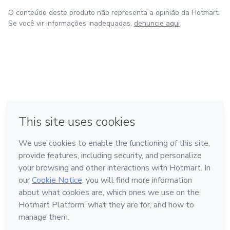
O conteúdo deste produto não representa a opinião da Hotmart.
Se você vir informações inadequadas,
denuncie aqui
em Bogotá
em Amsterdam
em Madrid
na Cidade do México
Feito com
❤
em Belo Horizonte
Conheça a Hotmart
Idioma
Português