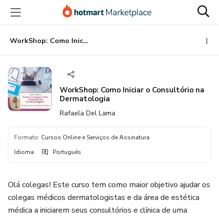
Ir
Ir
Ir
para
para
para
o
o
o
conteúdo
pagamento
rodapé
WorkShop: Como Iniciar o Consultório na Dermatologia
principal
WorkShop: Como Iniciar o Consultório na
Dermatologia
Rafaela Del Lama
Formato
:
Cursos Online e Serviços de Assinatura
Idioma
:
Português
Olá colegas! Este curso tem como maior objetivo ajudar os
colegas médicos dermatologistas e da área de estética
médica a iniciarem seus consultórios e clínica de uma