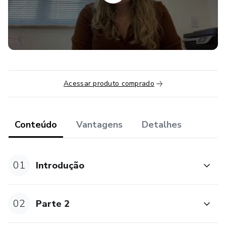
🔸Prescrições dermatológicas básicas e individualizadas
para gravar no seu computador
▶️Todos os participantes receberão acesso ao seguinte
conteúdo:
Acessar produto comprado
✅Ficha de Procedimento e Consulta
✅Ficha de orientação para secretaria
Conteúdo
Vantagens
Detalhes
✅Orientações escritas de pré e pós procedimento prontas
para impressão
01
Introdução
✅Termos de consentimento
02
Parte 2
✅Tabela de controle de materiais para almoxarifado