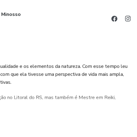
e Minosso
itualidade e os elementos da natureza. Com esse tempo leu
am com que ela tivesse uma perspectiva de vida mais ampla,
ivas.
ção no Litoral do RS, mas também é Mestre em Reiki,
Um ser humano preocupado em levar luz aos corações, seja
udos. Ela quer auxiliar na evolução humana com empatia e