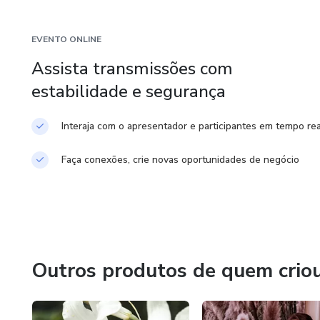
desde 2010
EVENTO ONLINE
Assista transmissões com
Jornalista
estabilidade e segurança
Apresentadora
Interaja com o apresentador e participantes em tempo rea
Dança e baralho
Faça conexões, crie novas oportunidades de negócio
Cigana
de alma
Mestre Professor
Outros produtos de quem crio
Reikiana Nível IV