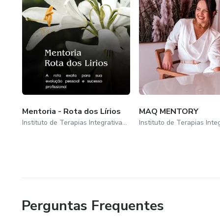
Ministra cursos de Reiki
desde 2010
Espiritualista
estudante e amante da natureza
Mentoria - Rota dos Lírios
MAQ MENTORY
Instituto de Terapias Integrativas Shaiane Minosso
Perguntas Frequentes