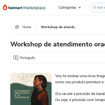
Ir
Ir
Ir
Categorias
para
para
para
o
o
o
conteúdo
pagamento
rodapé
Home
Workshop de atendimento oracular de alta consciência
principal
Workshop de atendimento oracu
Português
Vou te ensinar uma nova tirag
como seu produto premium e v
Ela vai unir a previsão de bar
Ou seja, é previsão com terapi