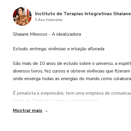
Instituto de Terapias Integrativas Shaian
5 Ano Hotmarter
Shaiane Minosso - A idealizadora
Estudo, entrega, vivências e intuição aflorada
São mais de 10 anos de estudo sobre o universo, a espir
diversos livros, fez cursos e obteve vivências que fizer
onde enxerga todas as energias do mundo como colaborat
É jornalista e empresária, tem uma empresa de comunica
Médium, Taróloga, Cigana e Espiritualista.
Mostrar mais
Tem como missão levar luz ao mundo em forma de amor. 
através do Baralho Cigano ou Através do Reiki e dos est
amor universal por todos os seres.