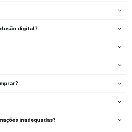
clusão digital?
omprar?
rmações inadequadas?