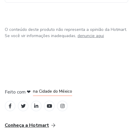
O conteúdo deste produto não representa a opinião da Hotmart.
Se você vir informações inadequadas,
denuncie aqui
em Bogotá
em Amsterdam
em Madrid
na Cidade do México
Feito com
❤
em Belo Horizonte
Conheça a Hotmart