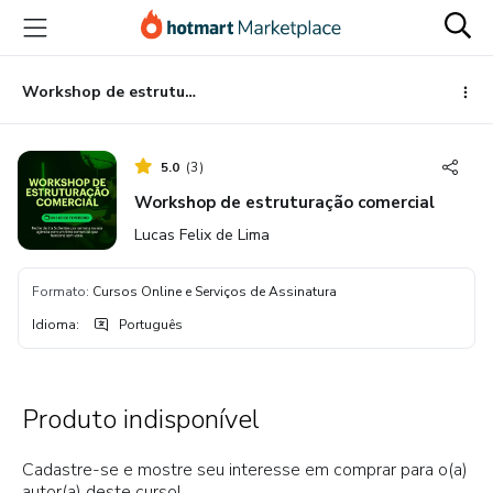
Ir
Ir
Ir
para
para
para
o
o
o
conteúdo
pagamento
rodapé
Workshop de estruturação comercial
principal
5.0
(
3
)
Workshop de estruturação comercial
Lucas Felix de Lima
Formato
:
Cursos Online e Serviços de Assinatura
Idioma
:
Português
Produto indisponível
Cadastre-se e mostre seu interesse em comprar para o(a)
autor(a) deste curso!