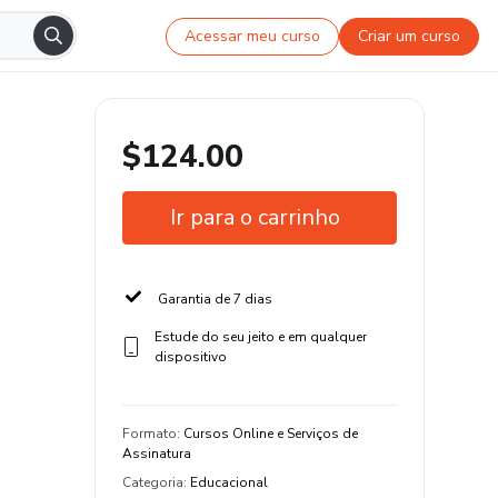
Acessar meu curso
Criar um curso
$124.00
Ir para o carrinho
Garantia de 7 dias
Estude do seu jeito e em qualquer
dispositivo
Formato
:
Cursos Online e Serviços de
Assinatura
Categoria
:
Educacional