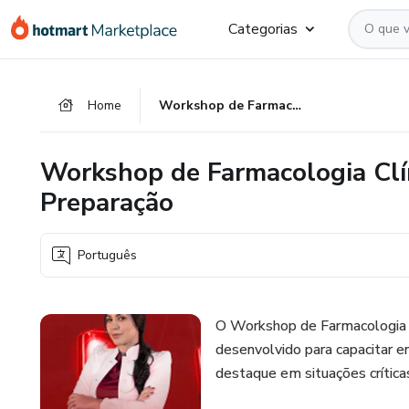
Ir
Ir
Ir
Categorias
para
para
para
o
o
o
conteúdo
pagamento
rodapé
Home
Workshop de Farmacologia Clínica Aplicada às Emergências - Preparação
principal
Workshop de Farmacologia Clín
Preparação
Português
O Workshop de Farmacologia C
desenvolvido para capacitar e
destaque em situações crítica