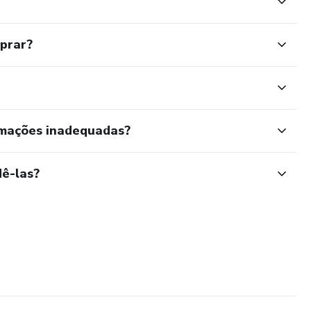
mprar?
rmações inadequadas?
ê-las?