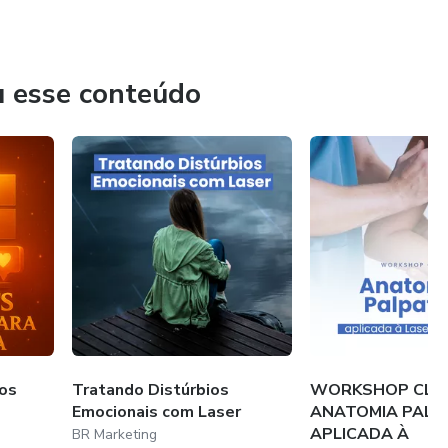
lucrativas e reconhecidas, cuidando de toda a estrutura
fazem de melhor: entregar transformação.
u esse conteúdo
os
Tratando Distúrbios
WORKSHOP CLÍN
Emocionais com Laser
ANATOMIA PALP
APLICADA À
BR Marketing