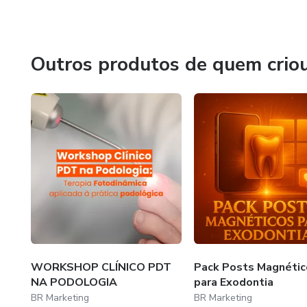
Nosso objetivo é transformar negócios em marcas fortes, 
digital para que nossos parceiros foquem apenas no que 
Outros produtos de quem crio
WORKSHOP CLÍNICO PDT
Pack Posts Magnétic
NA PODOLOGIA
para Exodontia
BR Marketing
BR Marketing