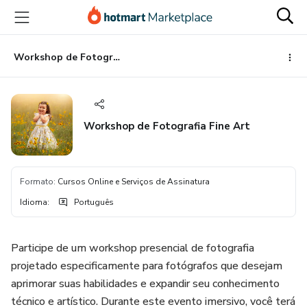
Ir
Ir
Ir
para
para
para
o
o
o
conteúdo
pagamento
rodapé
Workshop de Fotografia Fine Art
principal
Workshop de Fotografia Fine Art
Formato
:
Cursos Online e Serviços de Assinatura
Idioma
:
Português
Participe de um workshop presencial de fotografia
projetado especificamente para fotógrafos que desejam
aprimorar suas habilidades e expandir seu conhecimento
técnico e artístico. Durante este evento imersivo, você terá