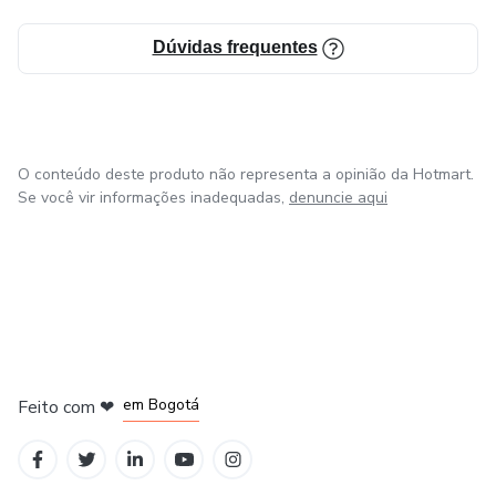
Dúvidas frequentes
O conteúdo deste produto não representa a opinião da Hotmart.
Se você vir informações inadequadas,
denuncie aqui
em Amsterdam
em Madrid
em Bogotá
Feito com
❤
em Belo Horizonte
na Cidade do México