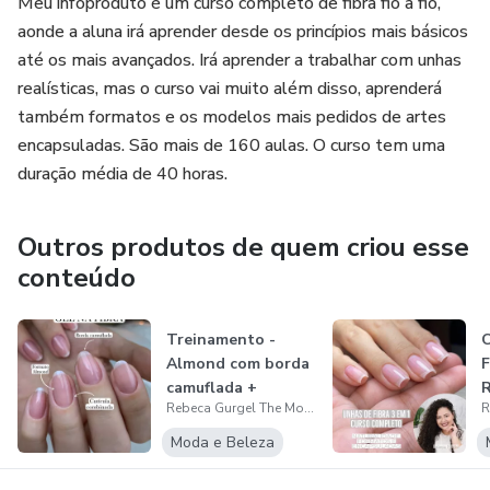
Meu infoproduto é um curso completo de fibra fio a fio,
aonde a aluna irá aprender desde os princípios mais básicos
até os mais avançados. Irá aprender a trabalhar com unhas
realísticas, mas o curso vai muito além disso, aprenderá
também formatos e os modelos mais pedidos de artes
encapsuladas. São mais de 160 aulas. O curso tem uma
duração média de 40 horas.
Outros produtos de quem criou esse
conteúdo
Treinamento -
Almond com borda
F
camuflada +
R
Rebeca Gurgel The Mota
cuticulagem
combi...
Moda e Beleza