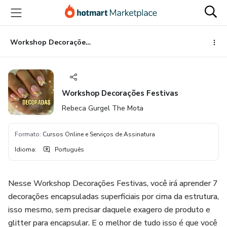
Ir
Ir
Ir
para
para
para
o
o
o
conteúdo
pagamento
rodapé
Workshop Decorações Festivas
principal
Workshop Decorações Festivas
Rebeca Gurgel The Mota
Formato
:
Cursos Online e Serviços de Assinatura
Idioma
:
Português
Nesse Workshop Decorações Festivas, você irá aprender 7
decorações encapsuladas superficiais por cima da estrutura,
isso mesmo, sem precisar daquele exagero de produto e
glitter para encapsular. E o melhor de tudo isso é que você