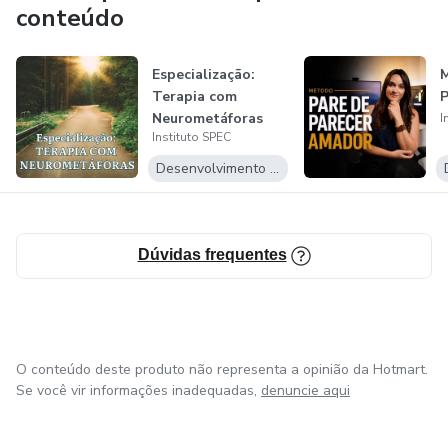
conteúdo
Especialização:
M
Terapia com
P
Neurometáforas
I
Instituto SPEC
Desenvolvimento Pessoal
Dúvidas frequentes
O conteúdo deste produto não representa a opinião da Hotmart.
Se você vir informações inadequadas,
denuncie aqui