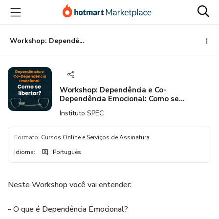
Ir
Ir
Ir
para
para
para
o
o
o
conteúdo
pagamento
rodapé
Workshop: Dependência e Co-Dependência Emocional: Como se Libertar?
principal
Workshop: Dependência e Co-
Dependência Emocional: Como se
Libertar?
Instituto SPEC
Formato
:
Cursos Online e Serviços de Assinatura
Idioma
:
Português
Neste Workshop você vai entender:
- O que é Dependência Emocional?