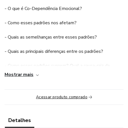
- O que é Co-Dependência Emocional?
- Como esses padrões nos afetam?
- Quais as semelhanças entre esses padrões?
- Quais as principais diferenças entre os padrões?
- Como esses padrões surgem? Qual a causa-raiz da
Dependência e da Co-Dependência Emocional?
Mostrar mais
- O "Eu Autêntico" enfraquecido
Acessar produto comprado
- Principais sinais dos padrões
- Principais impactos psicológicos
Detalhes