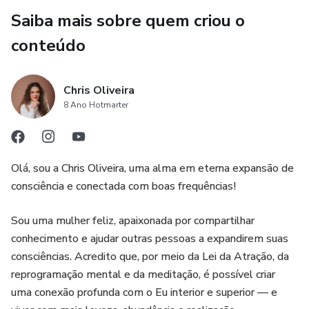
5. Workshop totalmente online, com a possibilidade de
Saiba mais sobre quem criou o
Bem, uma coisa é certa, se você não mudar o seu padrão
interação ao vivo e esclarecimento de dúvidas com o
conteúdo
emocionalizado, nada vai mudar! Vai continuar a não atrair
criador do produto.
ninguém ou ninguém que realmente valha a pena!
Chris Oliveira
Mas sabe de uma coisa, você não é a única a se sentir
8 Ano Hotmarter
assim!
Eu tenho muitas seguidoras e muitas alunas de meus
Olá, sou a Chris Oliveira, uma alma em eterna expansão de
cursos que também se sentem assim.
consciência e conectada com boas frequências!
E isso me deixa inconformada! Sabe porque? Porque não
Sou uma mulher feliz, apaixonada por compartilhar
precisa ser assim!
conhecimento e ajudar outras pessoas a expandirem suas
Você MERECE e PODE CONQUISTAR UM
consciências. Acredito que, por meio da Lei da Atração, da
COMPANHEIRO INCRÍVEL E MARAVILHOSO PARA
reprogramação mental e da meditação, é possível criar
VOCÊ! 🤩
uma conexão profunda com o Eu interior e superior — e