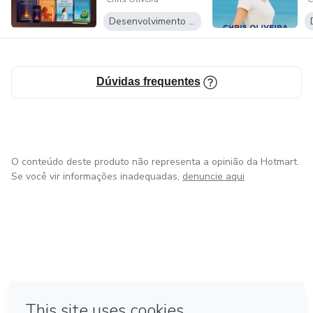
a vida que v...
Desenvolvimento Pessoal
✨ Sucesso e felicidade te desejo!
Gratidão! Namasté! 🙏
Dúvidas frequentes
✨ Ti auguro tanto successo e felicità!
Gratitudine e Namasté! 🙏
O conteúdo deste produto não representa a opinião da Hotmart.
Se você vir informações inadequadas,
denuncie aqui
em Amsterdam
em Madrid
em Bogotá
Feito com
❤