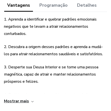
Vantagens
Programação
Detalhes
Você quer saber como deixar de lado todas as suas
frustrações e encontrar finalmente o parceiro ideal para
1. Aprenda a identificar e quebrar padrões emocionais
você?
negativos que te levam a atrair relacionamentos
Então…Eu sei, você está realmente cansada de sair para
conturbados.
encontros, sem paciência e frustrada, não é mesmo?
2. Descubra a origem desses padrões e aprenda a mudá-
Cansada de ter que fazer joguinhos, se arrumar toda, se
los para atrair relacionamentos saudáveis e satisfatórios.
encher de expectativas e sair para conhecer alguém, que no
fim das contas, não era como vc esperava ou não te
3. Desperte sua Deusa Interior e se torne uma pessoa
valorizou!
magnética, capaz de atrair e manter relacionamentos
prósperos e felizes.
Aí você pensa:
4. Participe de uma poderosa hipnoterapia coletiva para
“Ah, deixa pra lá, quando tiver que aparecer, vai aparecer!”
Mostrar mais
despertar todo o potencial da sua Deusa Interior.
Será que vai mesmo?