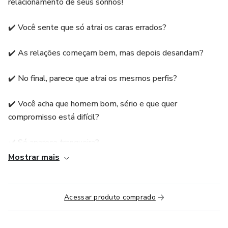
relacionamento de seus sonhos!
✔️ Você sente que só atrai os caras errados?
✔️ As relações começam bem, mas depois desandam?
✔️ No final, parece que atrai os mesmos perfis?
✔️ Você acha que homem bom, sério e que quer
compromisso está difícil?
✔️ Só aparece tranqueira?
Mostrar mais
✔️ Você deseja ter um relacionamento amoroso leve, feliz
e próspero?
Acessar produto comprado
Será que você sabe o que te faz atrair relacionamentos
conturbados para sua vida?