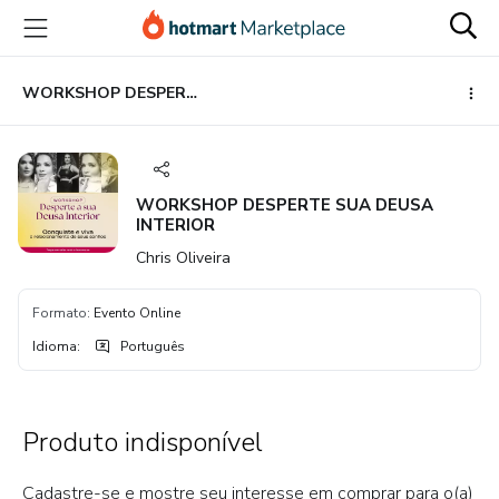
Ir
Ir
Ir
para
para
para
o
o
o
conteúdo
pagamento
rodapé
WORKSHOP DESPERTE SUA DEUSA INTERIOR
principal
WORKSHOP DESPERTE SUA DEUSA
INTERIOR
Chris Oliveira
Formato
:
Evento Online
Idioma
:
Português
Produto indisponível
Cadastre-se e mostre seu interesse em comprar para o(a)