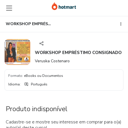
Ir
Ir
Ir
para
para
para
o
o
o
conteúdo
pagamento
rodapé
WORKSHOP EMPRÉSTIMO CONSIGNADO
principal
WORKSHOP EMPRÉSTIMO CONSIGNADO
Veruska Costenaro
Formato
:
eBooks ou Documentos
Idioma
:
Português
Produto indisponível
Cadastre-se e mostre seu interesse em comprar para o(a)
autor(a) deste curso!