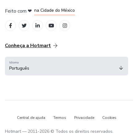
em Bogotá
em Amsterdam
em Madrid
na Cidade do México
Feito com
❤
em Belo Horizonte
Conheça a Hotmart
Idioma
Português
Central de ajuda
Termos
Privacidade
Cookies
Hotmart — 2011-2026 © Todos os direitos reservados.