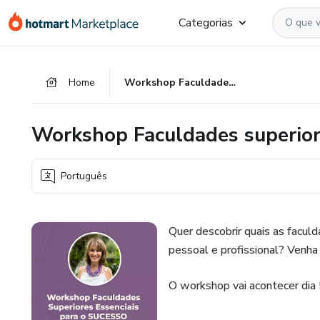
Ir
Ir
Ir
Categorias
para
para
para
o
o
o
conteúdo
pagamento
rodapé
Home
Workshop Faculdades superiores essenciais para o Sucesso
principal
Workshop Faculdades superiore
Português
Quer descobrir quais as faculd
pessoal e profissional? Ven
O workshop vai acontecer dia 