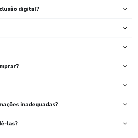
clusão digital?
omprar?
rmações inadequadas?
ê-las?