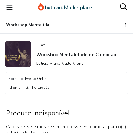
Ir
Ir
Ir
para
para
para
o
o
o
conteúdo
pagamento
rodapé
Workshop Mentalidade de Campeão
principal
Workshop Mentalidade de Campeão
Letícia Viana Valle Vieira
Formato
:
Evento Online
Idioma
:
Português
Produto indisponível
Cadastre-se e mostre seu interesse em comprar para o(a)
autor(a) deste curso!