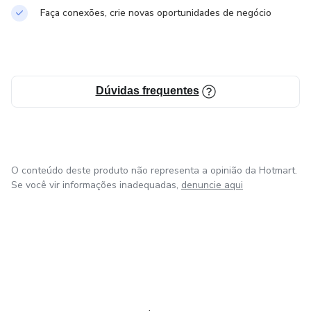
Faça conexões, crie novas oportunidades de negócio
Dúvidas frequentes
O conteúdo deste produto não representa a opinião da Hotmart.
Se você vir informações inadequadas,
denuncie aqui
em Bogotá
em Amsterdam
em Madrid