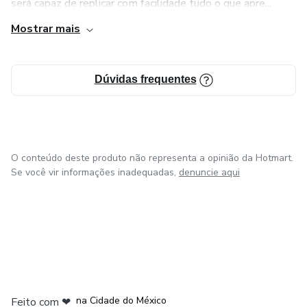
será capaz de replicar com facilidade tudo o que apre...
Mostrar mais
Dúvidas frequentes
O conteúdo deste produto não representa a opinião da Hotmart.
Se você vir informações inadequadas,
denuncie aqui
em Bogotá
em Amsterdam
em Madrid
na Cidade do México
Feito com
❤