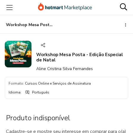
Ir
Ir
Ir
para
para
para
o
o
o
conteúdo
pagamento
rodapé
Workshop Mesa Posta - Edição Especial de Natal
principal
Workshop Mesa Posta - Edição Especial
de Natal
Aline Cristina Silva Fernandes
Formato
:
Cursos Online e Serviços de Assinatura
Idioma
:
Português
Produto indisponível
Cadastre-se e mostre seu interesse em comprar para o(a)