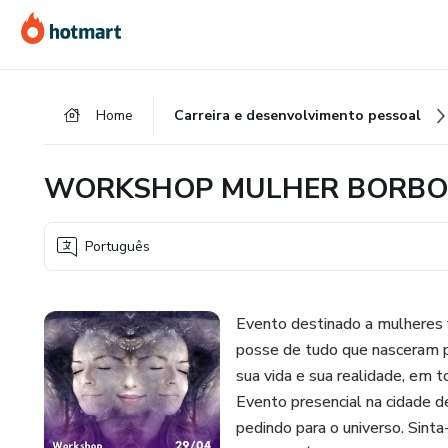
Ir
Ir
Ir
para
para
para
o
o
o
conteúdo
pagamento
rodapé
Home
Carreira e desenvolvimento pessoal
principal
WORKSHOP MULHER BORBO
Português
Evento destinado a mulheres 
posse de tudo que nasceram par
sua vida e sua realidade, em t
Evento presencial na cidade d
pedindo para o universo. Sint