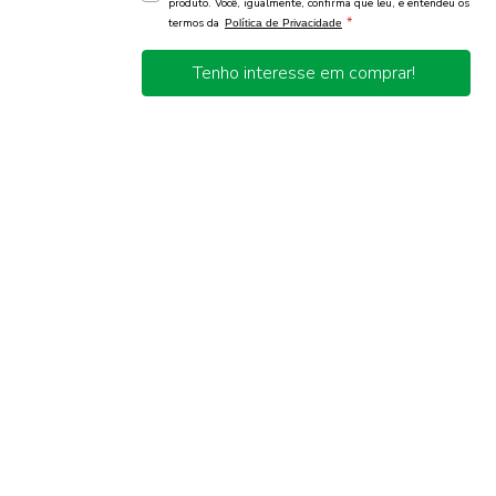
produto. Você, igualmente, confirma que leu, e entendeu os
*
termos da
Política de Privacidade
Tenho interesse em comprar!