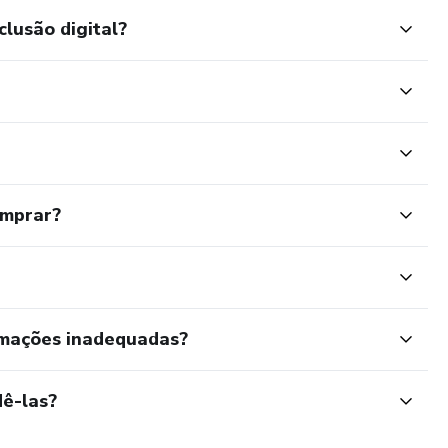
clusão digital?
omprar?
rmações inadequadas?
ê-las?