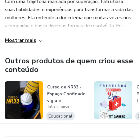
Com uma trajetória marcada por superação, Tati utiliza
suas habilidades e experiências para transformar a vida das
mulheres. Ela entende a dor interna que muitas vezes nos
acompanha e busca diversas formas de resolvê-la. Foi
assim que surgiu o método "Sintonia com você", um
Mostrar mais
programa que tem como objetivo mudar a vida das
mulheres, proporcionando autoconhecimento,
empoderamento e transformação pessoal.
Outros produtos de quem criou esse
conteúdo
Além disso, Tati é responsável pela criação de programas
de afiliações para empresas na HOTMART, ampliando as
Curso de NR33 -
C
oportunidades de negócios para empreendedores.
Espaço Confinado
P
vigia e
T
Com uma ampla gama de cursos já criados, como Hipnose,
Tatiani harca
trabalhadores
Penteados, Micropigmentação de Sobrancelhas, Segurança
Educacional
do Trabalho, Primeiros Socorros, Trilhas Digitais, Mapa de
Conteúdos Magnéticos, Corte de Cabelo e Decoração em
MDF, Tati Carneiro se destaca como uma verdadeira