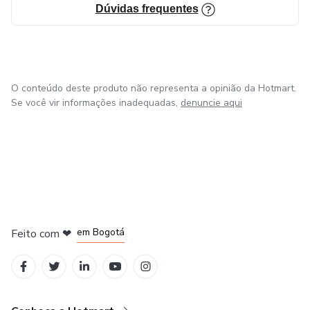
Dúvidas frequentes
especialista no mercado digital.
Se você busca transformar sua vida e alcançar o sucesso no
empreendedorismo digital, conte com a expertise e o
conhecimento de Tati Carneiro e TS COMPANY DIGITAL.
O conteúdo deste produto não representa a opinião da Hotmart.
Junte-se a nós e faça parte dessa jornada de sucesso.
Se você vir informações inadequadas,
denuncie aqui
em Amsterdam
em Madrid
em Bogotá
Feito com
❤
em Belo Horizonte
na Cidade do México