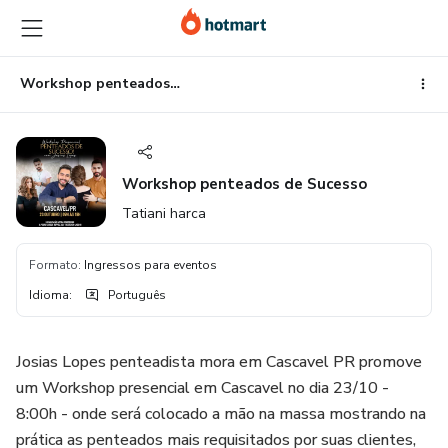
Ir
Ir
Ir
para
para
para
o
o
o
conteúdo
pagamento
rodapé
Workshop penteados de Sucesso
principal
Workshop penteados de Sucesso
Tatiani harca
Formato
:
Ingressos para eventos
Idioma
:
Português
Josias Lopes penteadista mora em Cascavel PR promove
um Workshop presencial em Cascavel no dia 23/10 -
8:00h - onde será colocado a mão na massa mostrando na
prática as penteados mais requisitados por suas clientes,