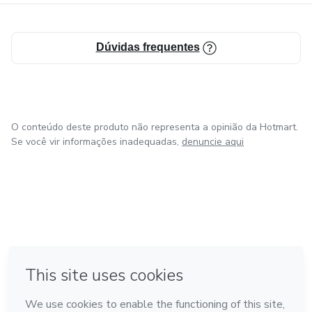
Dúvidas frequentes
O conteúdo deste produto não representa a opinião da Hotmart.
Se você vir informações inadequadas,
denuncie aqui
em Amsterdam
em Madrid
em Bogotá
Feito com
❤
em Belo Horizonte
na Cidade do México