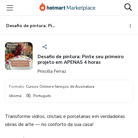
Ir
Ir
Ir
para
para
para
o
o
o
conteúdo
pagamento
rodapé
Desafio de pintura: Pinte seu primeiro projeto em APENAS 4 horas
principal
Desafio de pintura: Pinte seu primeiro
projeto em APENAS 4 horas
Priscilla Ferraz
Formato
:
Cursos Online e Serviços de Assinatura
Idioma
:
Português
Transforme vidros, cristais e porcelanas em verdadeiras
obras de arte — no conforto da sua casa!