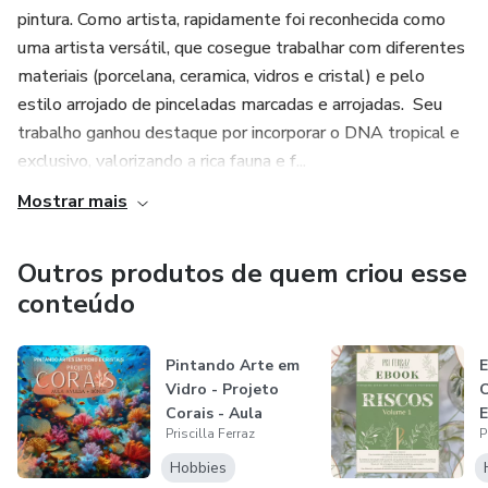
pintura. ​Como artista, rapidamente foi reconhecida como
uma artista versátil, que cosegue trabalhar com diferentes
materiais (porcelana, ceramica, vidros e cristal) e pelo
estilo arrojado de pinceladas marcadas e arrojadas. ​ Seu
trabalho ganhou destaque por incorporar o DNA tropical e
exclusivo, valorizando a rica fauna e f...
Mostrar mais
Outros produtos de quem criou esse
conteúdo
Pintando Arte em
E
Vidro - Projeto
C
Corais - Aula
E
Priscilla Ferraz
P
Avulsa + Bônu...
P
Hobbies