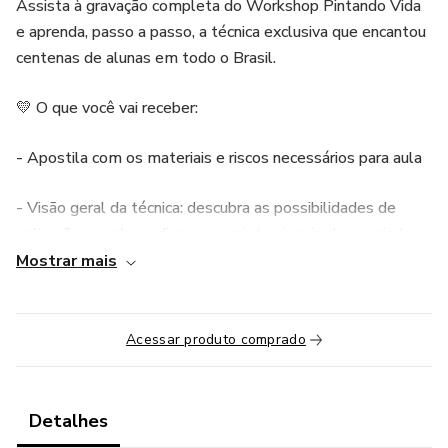
Assista à gravação completa do Workshop Pintando Vida
e aprenda, passo a passo, a técnica exclusiva que encantou
centenas de alunas em todo o Brasil.
💛 O que você vai receber:
- Apostila com os materiais e riscos necessários para aula
- Visão geral da técnica: descubra as possibilidades de
aplicação e conheça diversos projetos inspiradores criados
pela Pri Ferraz.
Mostrar mais
- Aula completa de pintura: aprenda a pintar um prato de
porcelana e uma taça de cristal com tema floral, aplicando
Acessar produto comprado
os segredos da artista.
- Técnica de queima doméstica: veja como realizar o
Detalhes
processo de fixação da pintura utilizando o forno do seu