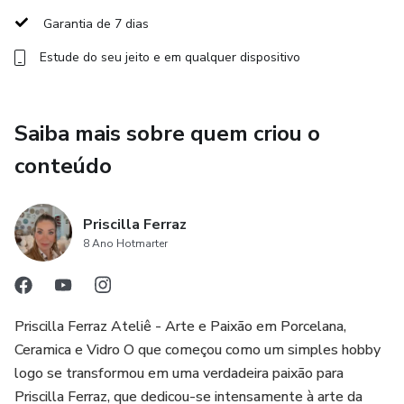
próprio fogão.
Garantia de 7 dias
Estude do seu jeito e em qualquer dispositivo
- Momento tira-dúvidas: acompanhe as perguntas e
respostas das alunas que participaram ao vivo e esclareça
suas dúvidas sobre materiais, queima e acabamento.
Saiba mais sobre quem criou o
⏰ Acesso por 12 meses
conteúdo
Assista no seu ritmo, quantas vezes quiser, e pratique com
calma em casa!
Priscilla Ferraz
8 Ano Hotmarter
🌷 Ideal para:
Mulheres que desejam iniciar na pintura decorativa, explorar
Priscilla Ferraz Ateliê - Arte e Paixão em Porcelana,
a criatividade, relaxar com uma atividade prazerosa ou
Ceramica e Vidro O que começou como um simples hobby
transformar a arte em uma nova fonte de renda.
logo se transformou em uma verdadeira paixão para
Priscilla Ferraz, que dedicou-se intensamente à arte da
Exclusivo para participantes do Workshop