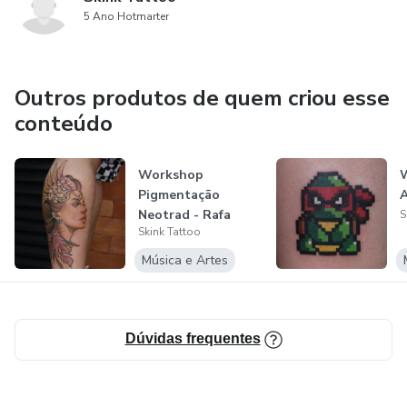
5 Ano Hotmarter
Outros produtos de quem criou esse
conteúdo
Workshop
W
Pigmentação
A
Neotrad - Rafa
S
Skink Tattoo
Ciera
Música e Artes
Dúvidas frequentes