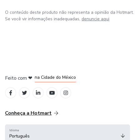
O conteúdo deste produto não representa a opinião da Hotmart.
Se você vir informações inadequadas,
denuncie aqui
em Bogotá
em Amsterdam
em Madrid
na Cidade do México
Feito com
❤
em Belo Horizonte
Conheça a Hotmart
Idioma
Português