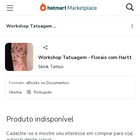
Ir
Ir
Ir
para
para
para
o
o
o
conteúdo
pagamento
rodapé
Workshop Tatuagem - Florais com Hartt
principal
Workshop Tatuagem - Florais com Hartt
Skink Tattoo
Formato
:
eBooks ou Documentos
Idioma
:
Português
Produto indisponível
Cadastre-se e mostre seu interesse em comprar para o(a)
autor(a) deste curso!