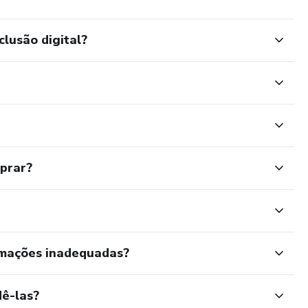
clusão digital?
mprar?
rmações inadequadas?
ê-las?