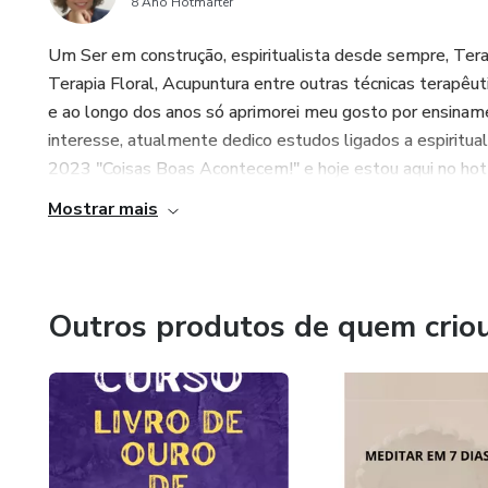
8 Ano Hotmarter
Um Ser em construção, espiritualista desde sempre, Ter
Terapia Floral, Acupuntura entre outras técnicas terapêut
e ao longo dos anos só aprimorei meu gosto por ensina
interesse, atualmente dedico estudos ligados a espiritu
2023 "Coisas Boas Acontecem!" e hoje estou aqui no hotma
Mostrar mais
Outros produtos de quem crio