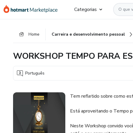
Ir
Ir
Ir
Categorias
para
para
para
o
o
o
conteúdo
pagamento
rodapé
Home
Carreira e desenvolvimento pessoal
principal
WORKSHOP TEMPO PARA ES
Português
Tem refletido sobre como es
Está aproveitando o Tempo p
Neste Workshop convido você