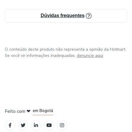
Dúvidas frequentes
O conteúdo deste produto não representa a opinião da Hotmart.
Se você vir informações inadequadas,
denuncie aqui
em Amsterdam
em Madrid
em Bogotá
Feito com
❤
em Belo Horizonte
na Cidade do México