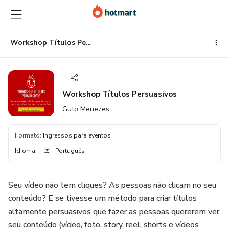
Ir
Ir
Ir
para
para
para
o
o
o
conteúdo
pagamento
rodapé
Workshop Títulos Persuasivos
principal
Workshop Títulos Persuasivos
Guto Menezes
Formato
:
Ingressos para eventos
Idioma
:
Português
Seu vídeo não tem cliques? As pessoas não clicam no seu
conteúdo? E se tivesse um método para criar títulos
altamente persuasivos que fazer as pessoas quererem ver
seu conteúdo (vídeo, foto, story, reel, shorts e vídeos