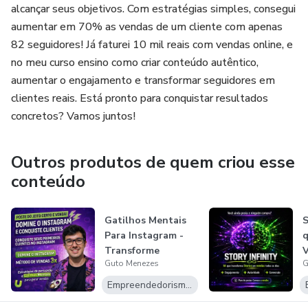
alcançar seus objetivos. Com estratégias simples, consegui
aumentar em 70% as vendas de um cliente com apenas
82 seguidores! Já faturei 10 mil reais com vendas online, e
no meu curso ensino como criar conteúdo autêntico,
aumentar o engajamento e transformar seguidores em
clientes reais. Está pronto para conquistar resultados
concretos? Vamos juntos!
Outros produtos de quem criou esse
conteúdo
Gatilhos Mentais
S
Para Instagram -
q
Transforme
Guto Menezes
G
Seguidores em C...
I
Empreendedorismo Digital