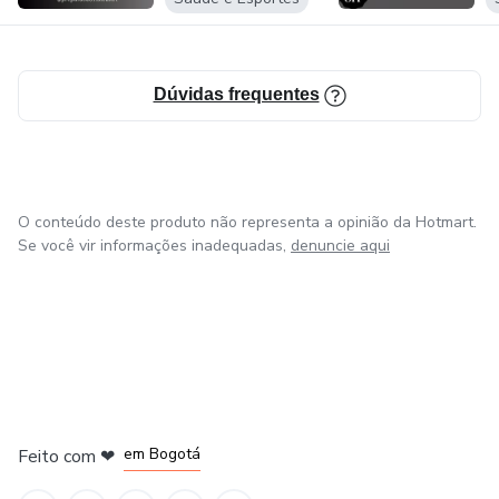
Dúvidas frequentes
O conteúdo deste produto não representa a opinião da Hotmart.
Se você vir informações inadequadas,
denuncie aqui
em Amsterdam
em Madrid
em Bogotá
Feito com
❤
em Belo Horizonte
na Cidade do México