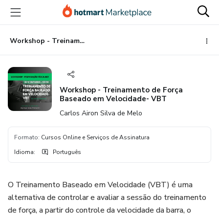
Ir
Ir
Ir
para
para
para
o
o
o
conteúdo
pagamento
rodapé
Workshop - Treinamento de Força Baseado em Velocidade- VBT
principal
Workshop - Treinamento de Força
Baseado em Velocidade- VBT
Carlos Airon Silva de Melo
Formato
:
Cursos Online e Serviços de Assinatura
Idioma
:
Português
O Treinamento Baseado em Velocidade (VBT) é uma
alternativa de controlar e avaliar a sessão do treinamento
de força, a partir do controle da velocidade da barra, o