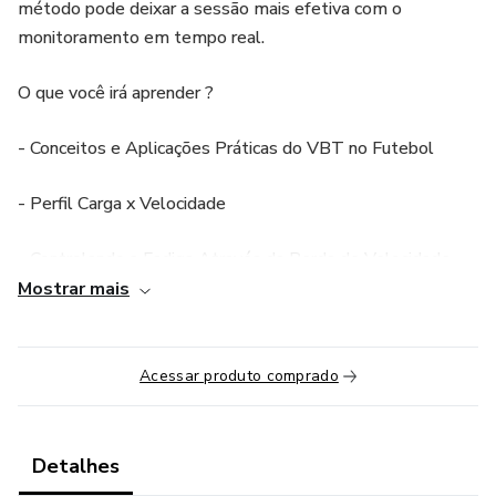
método pode deixar a sessão mais efetiva com o
monitoramento em tempo real.
O que você irá aprender ?
- Conceitos e Aplicações Práticas do VBT no Futebol
- Perfil Carga x Velocidade
- Controlando a Fadiga Através da Perda de Velocidade
Mostrar mais
- Como Avaliar e Prescrever ?
- Prescrição e Programação de Treino
Acessar produto comprado
Bônus:
Detalhes
Planilha de Perfil Carga X Velocidade