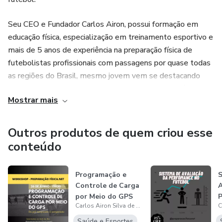
Seu CEO e Fundador Carlos Airon, possui formação em
educação física, especialização em treinamento esportivo e
mais de 5 anos de experiência na preparação física de
futebolistas profissionais com passagens por quase todas
as regiões do Brasil, mesmo jovem vem se destacando
com sua capacidade de comunicação e soluções práticas e
Mostrar mais
atuais na profissão.
Outros produtos de quem criou esse
conteúdo
Programação e
S
Controle de Carga
A
por Meio do GPS
P
Carlos Airon Silva de Melo
F
Saúde e Esportes