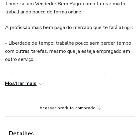
Torne-se um Vendedor Bem Pago: como faturar muito
trabalhando pouco de forma online.
A profissão mais bem paga do mercado que te fará atingir:
- Liberdade de tempo: trabalhe pouco sem perder tempo
com outras tarefas, mesmo que já esteja empregado em
outro serviço.
- Liberdade geográfica: realize vendas de qualquer lugar do
mundo. Você só precisa de um celular ou computador com
Mostrar mais
internet, e um espaço para ficar em silêncio e concentrar
para fazer suas vendas.
Acessar produto comprado
- Liberdade financeira: ganhe altas comissões por vendas
de alto valor sem precisar gravar conteúdo ou se preocupar
com as demandas depois da venda.
Detalhes