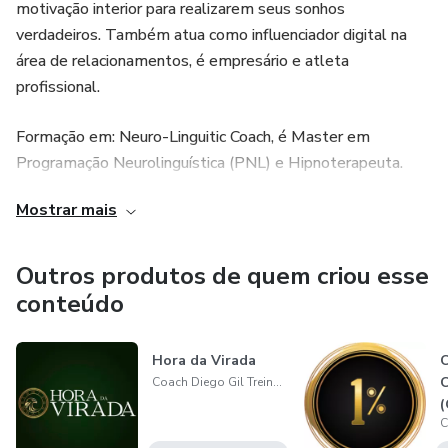
motivação interior para realizarem seus sonhos
verdadeiros. Também atua como influenciador digital na
área de relacionamentos, é empresário e atleta
profissional.
Formação em: Neuro-Linguitic Coach, é Master em
Programação Neurolinguística (PNL) e Hipnoterapeuta.
Graduado em Administração de Empresas, pós-graduado
Mostrar mais
em Gestão, atua como Coach, Hipnoterapeuta, Trainer e
Palestrante. Trabalha com conceitos modernos Física
Quântica, no que tange a capacidade de auto-
Outros produtos de quem criou esse
responsabilidade que cada um tem sobre o próprio destino.
conteúdo
Instituições internacionais na qual é certificado:
Hora da Virada
Coach Diego Gil Treinamento e Desenvolvimento
– International Association of Coaching Institutes (ICI)
(
– International Coaching Federation (ICF)