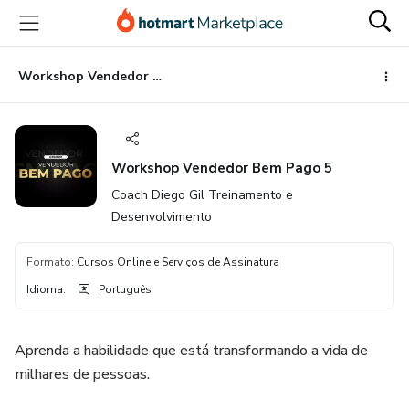
Ir
Ir
Ir
para
para
para
o
o
o
conteúdo
pagamento
rodapé
Workshop Vendedor Bem Pago 5
principal
Workshop Vendedor Bem Pago 5
Coach Diego Gil Treinamento e
Desenvolvimento
Formato
:
Cursos Online e Serviços de Assinatura
Idioma
:
Português
Aprenda a habilidade que está transformando a vida de
milhares de pessoas.