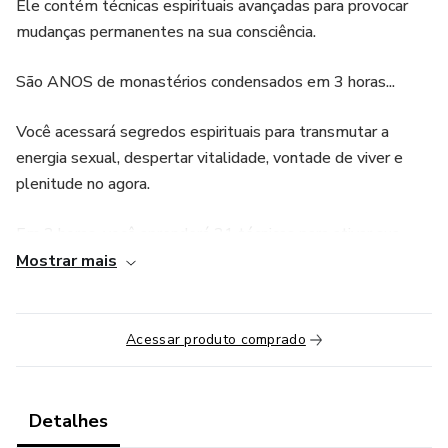
Ele contém técnicas espirituais avançadas para provocar
mudanças permanentes na sua consciência.
São ANOS de monastérios condensados em 3 horas...
Você acessará segredos espirituais para transmutar a
energia sexual, despertar vitalidade, vontade de viver e
plenitude no agora.
Em 3 horas, você aprenderá 21 técnicas para ativar sua
kundalini e transmutar sua energia sexual , que te ajudará:
Mostrar mais
• Como Transmutar Passo a Passo sua Energia Sexual
convertendo imediatamente pensamentos negativos e
Acessar produto comprado
emoções destrutivas em motivação, alegria e leveza na
vida (... e estabelecer foco e clareza espiritual permanente
no dia a dia)
Detalhes