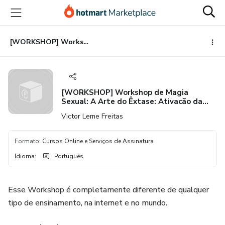
Ir
Ir
Ir
para
para
para
o
o
o
conteúdo
pagamento
rodapé
[WORKSHOP] Workshop de Magia Sexual: A Arte do Êxtase: Ativacão da Kundalini, Transmutação Sexual e Despertar da Consciência
principal
[WORKSHOP] Workshop de Magia
Sexual: A Arte do Êxtase: Ativacão da
Kundalini, Transmutação Sexual e
Victor Leme Freitas
Despertar da Consciência
Formato
:
Cursos Online e Serviços de Assinatura
Idioma
:
Português
Esse Workshop é completamente diferente de qualquer
tipo de ensinamento, na internet e no mundo.