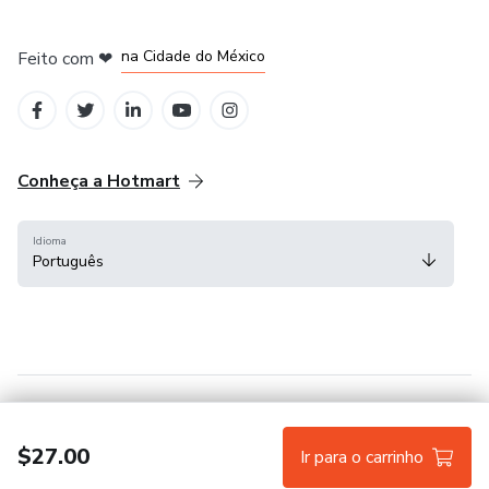
em Bogotá
em Amsterdam
em Madrid
na Cidade do México
Feito com
❤
em Belo Horizonte
Conheça a Hotmart
Idioma
Português
Central de ajuda
Termos
Privacidade
Cookies
$27.00
Ir para o carrinho
Hotmart — 2011-2026 © Todos os direitos reservados.