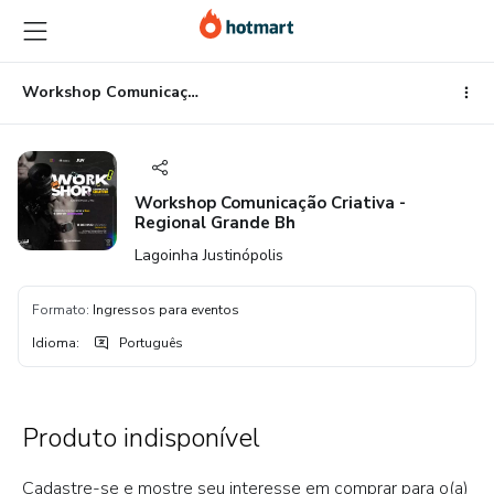
Ir
Ir
Ir
para
para
para
o
o
o
conteúdo
pagamento
rodapé
Workshop Comunicação Criativa - Regional Grande Bh
principal
Workshop Comunicação Criativa -
Regional Grande Bh
Lagoinha Justinópolis
Formato
:
Ingressos para eventos
Idioma
:
Português
Produto indisponível
Cadastre-se e mostre seu interesse em comprar para o(a)