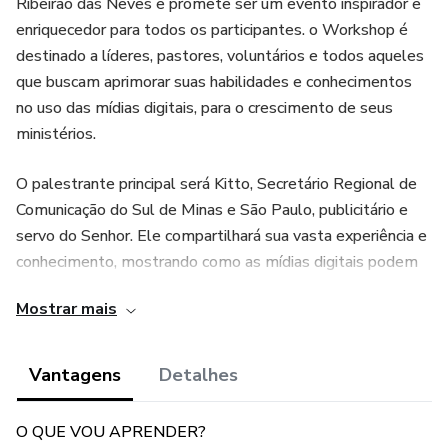
Ribeirão das Neves e promete ser um evento inspirador e
enriquecedor para todos os participantes. o Workshop é
destinado a líderes, pastores, voluntários e todos aqueles
que buscam aprimorar suas habilidades e conhecimentos
no uso das mídias digitais, para o crescimento de seus
ministérios.
O palestrante principal será Kitto, Secretário Regional de
Comunicação do Sul de Minas e São Paulo, publicitário e
servo do Senhor. Ele compartilhará sua vasta experiência e
conhecimento, mostrando como as mídias digitais podem
ser utilizadas de maneira eficaz e estratégica no cenário
Mostrar mais
atual.
Este evento não é apenas para líderes ou voluntários da
Vantagens
Detalhes
comunicação, mas sim algo voltado para TODOS que
possuem um telefone, um computador e desejam
O QUE VOU APRENDER?
entender como planejar, criar e usar as mídias digitais para