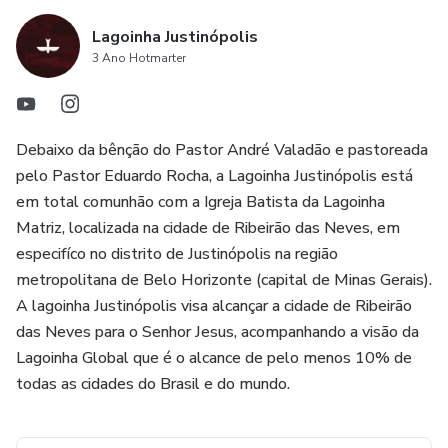
- ALGORITMOS;
Lagoinha Justinópolis
3 Ano Hotmarter
- COMUNICAÇÃO E A BÍBLIA;
- DESENVOLVIMENTO DA CRIATIVIDADE
Debaixo da bênção do Pastor André Valadão e pastoreada
pelo Pastor Eduardo Rocha, a Lagoinha Justinópolis está
- PLANEJAMENTO E EXECUÇÃO
em total comunhão com a Igreja Batista da Lagoinha
Matriz, localizada na cidade de Ribeirão das Neves, em
especifíco no distrito de Justinópolis na região
metropolitana de Belo Horizonte (capital de Minas Gerais).
A lagoinha Justinópolis visa alcançar a cidade de Ribeirão
das Neves para o Senhor Jesus, acompanhando a visão da
Lagoinha Global que é o alcance de pelo menos 10% de
todas as cidades do Brasil e do mundo.