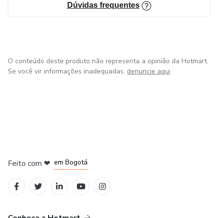
Dúvidas frequentes
O conteúdo deste produto não representa a opinião da Hotmart.
Se você vir informações inadequadas,
denuncie aqui
em Amsterdam
em Madrid
em Bogotá
Feito com
❤
em Belo Horizonte
na Cidade do México