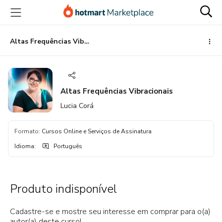
Ir
Ir
Ir
para
para
para
o
o
o
conteúdo
pagamento
rodapé
Altas Frequências Vibracionais
principal
Altas Frequências Vibracionais
Lucia Corá
Formato
:
Cursos Online e Serviços de Assinatura
Idioma
:
Português
Produto indisponível
Cadastre-se e mostre seu interesse em comprar para o(a)
autor(a) deste curso!