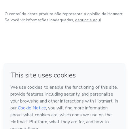
O conteúdo deste produto não representa a opinião da Hotmart.
Se você vir informações inadequadas,
denuncie aqui
em Amsterdam
em Madrid
em Bogotá
Feito com
❤
em Belo Horizonte
na Cidade do México
Conheça a Hotmart
Idioma
Português