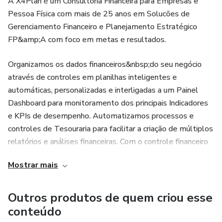
A X4Plan é um Consultoria Financeira para Empresas e
finanças do seu negócio.
Pessoa Física com mais de 25 anos em Solucões de
- Pequenos empresários que necessitam de uma solução
Gerenciamento Financeiro e Planejamento Estratégico
prática para acompanhar suas finanças.
FP&amp;A com foco em metas e resultados.
Com a Planilha de Controle de Entradas e Saídas Mensais
Organizamos os dados financeiros&nbsp;do seu negócio
da X4Plan, você tem a gestão financeira nas suas mãos de
através de controles em planilhas inteligentes e
forma simples, prática e eficiente. Transforme o controle
automáticas, personalizadas e interligadas a um Painel
de suas finanças em um processo fácil e livre de
Dashboard para monitoramento dos principais Indicadores
complicações!
e KPIs de desempenho. Automatizamos processos e
controles de Tesouraria para facilitar a criação de múltiplos
relatórios e análises financeiras. Com o controle financeiro
organizado, é possível criar um planejamento estratégico
Mostrar mais
detalhado, estruturado e consistente, com foco em metas
factíveis dando suporte a gestão para implementação.
Outros produtos de quem criou esse
Funada pelo Sócio Rogério Carboni, a X4Plan conta hoje
conteúdo
com mais de 50 clientes Empresas e PFs em São Paulo e