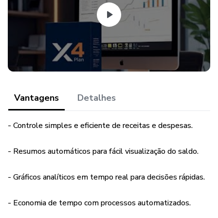
Funcionalidades:
- Registro simplificado: Controle detalhado de receitas e
despesas, categorizando entradas e saídas de forma
personalizada.
- Resumos automáticos: Consolidação de dados mensais
Vantagens
Detalhes
com totalizadores p/ facilitar a visualização do saldo e
resultados.
- Controle simples e eficiente de receitas e despesas.
- Gráficos analíticos: Relatórios visuais automáticos que
- Resumos automáticos para fácil visualização do saldo.
mostram, em tempo real, os principais indicadores
financeiros, ajudando na tomada de decisões.
- Gráficos analíticos em tempo real para decisões rápidas.
- Flexibilidade de uso: Pode ser utilizada para controle
- Economia de tempo com processos automatizados.
financeiro familiar, pessoal ou de pequenos negócios.