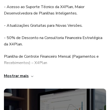
- Acesso ao Suporte Técnico da X4Plan, Maior
Desenvolvedora de Planilhas Inteligentes.
- Atualizações Gratuitas para Novas Versões.
- 50% de Desconto na Consultoria Financeira Estratégica
da X4Plan.
Planilha de Controle Financeiro Mensal (Pagamentos e
Recebimentos) – X4Plan
A Planilha de Controle de Entradas e Saídas Mensais da
Mostrar mais
X4Plan é uma ferramenta completa, projetada para
atender tanto pequenos negócios quanto finanças
pessoais. Com um layout fácil de usar e totalmente
intuitivo, é ideal para quem busca simplicidade e eficiência
no gerenciamento financeiro.