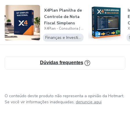
busca amplo crescimento em território Nacioal.
X4Plan Planilha de
I
Controle de Nota
E
Fiscal Simplens
O
X4Plan - Consultoria | Gerenciamento Financeiro | Automação de Controles | Planejamento Estratégico
Nacional...
P
Finanças e Investimentos
Dúvidas frequentes
O conteúdo deste produto não representa a opinião da Hotmart.
Se você vir informações inadequadas,
denuncie aqui