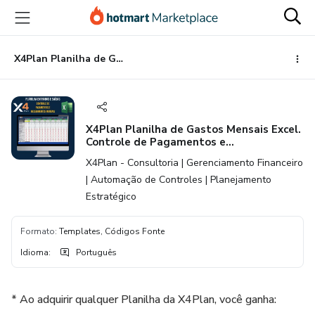
Ir
Ir
Ir
para
para
para
o
o
o
conteúdo
pagamento
rodapé
X4Plan Planilha de Gastos Mensais Excel. Controle de Pagamentos e Recebimentos. Planilha de Finanças Pessoais
principal
X4Plan Planilha de Gastos Mensais Excel.
Controle de Pagamentos e
Recebimentos. Planilha de Finanças
X4Plan - Consultoria | Gerenciamento Financeiro
Pessoais
| Automação de Controles | Planejamento
Estratégico
Formato
:
Templates, Códigos Fonte
Idioma
:
Português
* Ao adquirir qualquer Planilha da X4Plan, você ganha: