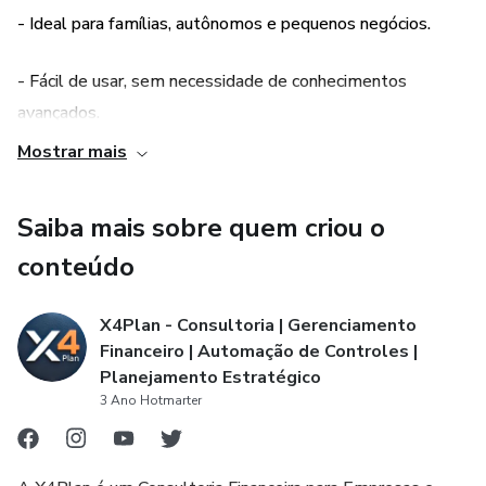
Benefícios
- Ideal para famílias, autônomos e pequenos negócios.
- Fácil de usar: Não exige conhecimentos avançados em
- Fácil de usar, sem necessidade de conhecimentos
Excel, tornando o controle acessível para todos.
avançados.
Mostrar mais
- Agilidade: Automatizações e cálculos prontos,
- Visão clara do fluxo de caixa e planejamento financeiro.
economizando tempo na organização financeira.
Saiba mais sobre quem criou o
- Flexível para finanças pessoais, familiares ou
- Clareza financeira: Proporciona uma visão clara do fluxo
empresariais.
conteúdo
de caixa, auxiliando no planejamento e no alcance de metas
financeiras.
X4Plan - Consultoria | Gerenciamento
Financeiro | Automação de Controles |
Para quem é indicada?
Planejamento Estratégico
3 Ano Hotmarter
- Famílias que desejam organizar o orçamento doméstico.
- Profissionais autônomos que buscam controlar as