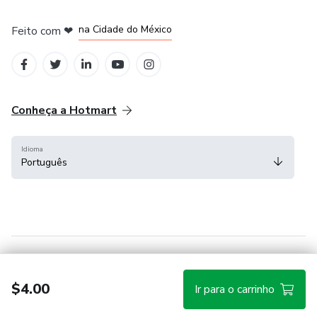
em Bogotá
em Amsterdam
em Madrid
na Cidade do México
Feito com
❤
em Belo Horizonte
Conheça a Hotmart
Idioma
Português
Central de ajuda
Termos
Privacidade
Cookies
$4.00
Ir para o carrinho
Hotmart — 2011-2026 © Todos os direitos reservados.