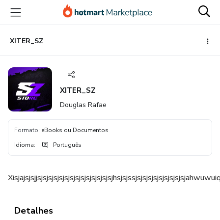
Ir
Ir
Ir
para
para
para
o
o
o
conteúdo
pagamento
rodapé
XITER_SZ
principal
XITER_SZ
Douglas Rafae
Formato
:
eBooks ou Documentos
Idioma
:
Português
Xisjajsjsjjsjsjsjsjsjsjsjsjsjsjsjsjsjsjhsjsjssjsjsjsjs
Detalhes