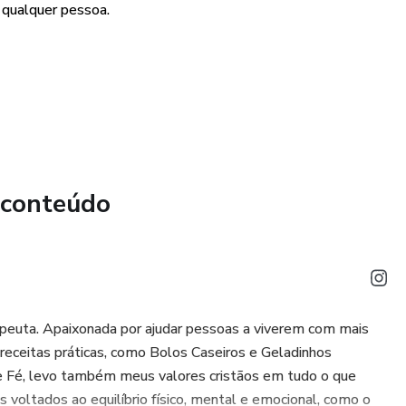
 qualquer pessoa.
, você recebe acesso imediato ao e-book e poderá ler
lular, tablet ou computador.
 forma evolutiva e fácil de acompanhar.
mático.
 recuperar sua energia, renovar sua motivação e dizer **XÔ
todas!
 conteúdo
anças radicais de estilo de
vida com mais disposição, bem-estar e qualidade.
apeuta. Apaixonada por ajudar pessoas a viverem com mais
receitas práticas, como Bolos Caseiros e Geladinhos
e Fé, levo também meus valores cristãos em tudo o que
 voltados ao equilíbrio físico, mental e emocional, como o