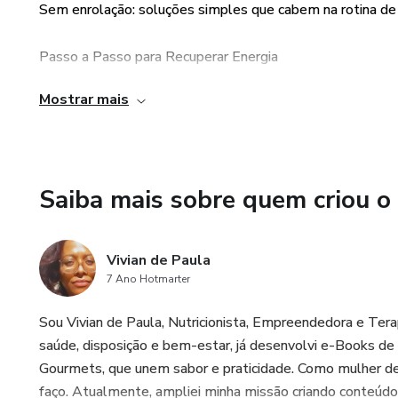
### 📱 Acesso 100% Digital
Sem enrolação: soluções simples que cabem na rotina de
Após a confirmação da compra
Passo a Passo para Recuperar Energia
quando e onde quiser, pelo ce
Mostrar mais
Estratégias para corpo, mente e emoções, organizadas de
Chega de viver no piloto auto
Transforma Hábitos sem Complicação
Dê o primeiro passo hoje para
CANSAÇO** de uma vez por 
Saiba mais sobre quem criou o
Técnicas acessíveis que não exigem gastos extras ou mud
Comece agora a construir uma 
Vivian de Paula
7 Ano Hotmarter
Sou Vivian de Paula, Nutricionista, Empreendedora e Ter
saúde, disposição e bem-estar, já desenvolvi e-Books de 
Gourmets, que unem sabor e praticidade. Como mulher d
faço. Atualmente, ampliei minha missão criando conteúdos