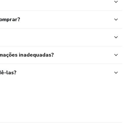
comprar?
rmações inadequadas?
ê-las?