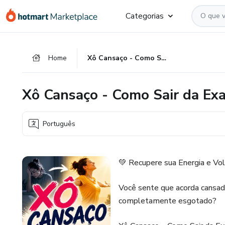
Ir
Ir
Ir
Categorias
para
para
para
o
o
o
conteúdo
pagamento
rodapé
Home
Xô Cansaço - Como Sair da Exaustão e Voltar a Viver
principal
Xô Cansaço - Como Sair da Exa
Português
💚 Recupere sua Energia e Vo
Você sente que acorda cansado
completamente esgotado?