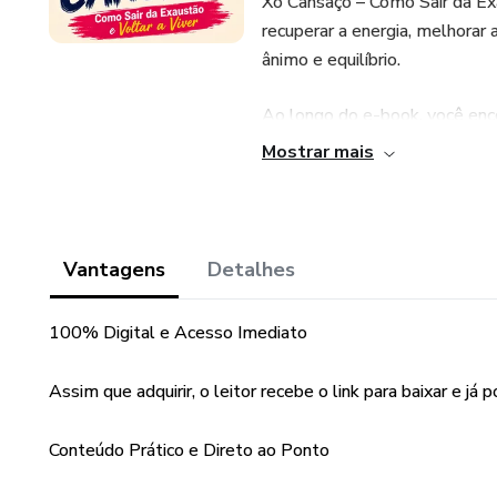
Xô Cansaço – Como Sair da Exa
recuperar a energia, melhorar 
ânimo e equilíbrio.
Ao longo do e-book, você enco
que podem ajudar a reduzir a 
Mostrar mais
retome o controle da sua roti
### O que você vai encontrar:
Vantagens
Detalhes
✅ Dicas práticas para recuperar
100% Digital e Acesso Imediato
✅ Hábitos que ajudam a comba
Assim que adquirir, o leitor recebe o link para baixar e já
✅ Estratégias simples para me
Conteúdo Prático e Direto ao Ponto
✅ Um plano prático para com