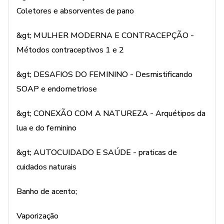
ARQUIVOS
Coletores e absorventes de pano
E-book : Conexão feminina
&gt; MULHER MODERNA E CONTRACEPÇÃO -
Métodos contraceptivos 1 e 2
“Este produto não substitui o parecer profissional. Sempre
consulte um profissional da saúde para tratar de assuntos
&gt; DESAFIOS DO FEMININO - Desmistificando
relativos à saúde.”
SOAP e endometriose
&gt; CONEXÃO COM A NATUREZA - Arquétipos da
lua e do feminino
&gt; AUTOCUIDADO E SAÚDE - praticas de
cuidados naturais
Banho de acento;
Vaporização