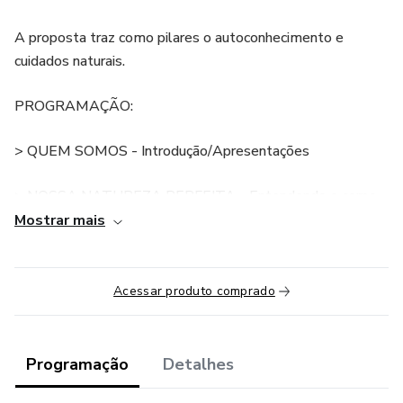
A proposta traz como pilares o autoconhecimento e
cuidados naturais.
PROGRAMAÇÃO:
> QUEM SOMOS - Introdução/Apresentações
> NOSSA NATUREZA PERFEITA - Entendendo o corpo
feminino
Mostrar mais
> SOMOS TODAS CÍCLICAS - Entendendo o ciclo
menstrual
Acessar produto comprado
> CONHECENDO O SEU CÍCLO - Como preencher a
tabela Lunar
Programação
Detalhes
> COMO OS HÁBITOS PODEM INTERFERIR NO SEU