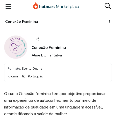
Ir
Ir
Ir
para
para
para
o
o
o
conteúdo
pagamento
rodapé
Conexão Feminina
principal
Conexão Feminina
Aline Blumer Silva
Formato
:
Evento Online
Idioma
:
Português
O curso Conexão feminina tem por objetivo proporcionar
uma experiência de autoconhecimento por meio de
informação de qualidade em uma linguagem acessível,
desmistificando a saúde da mulher.