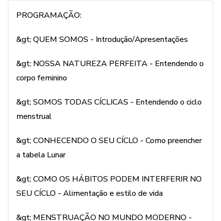
CÍCLO - Alimentação e estilo de vida
PROGRAMAÇÃO:
> MENSTRUAÇÃO NO MUNDO MODERNO - Coletores
&gt; QUEM SOMOS - Introdução/Apresentações
e absorventes de pano
&gt; NOSSA NATUREZA PERFEITA - Entendendo o
> MULHER MODERNA E CONTRACEPÇÃO - Métodos
corpo feminino
contraceptivos 1 e 2
&gt; SOMOS TODAS CÍCLICAS - Entendendo o ciclo
> DESAFIOS DO FEMININO - Desmistificando SOAP e
menstrual
endometriose
&gt; CONHECENDO O SEU CÍCLO - Como preencher
> CONEXÃO COM A NATUREZA - Arquétipos da lua e
a tabela Lunar
do feminino
&gt; COMO OS HÁBITOS PODEM INTERFERIR NO
> AUTOCUIDADO E SAÚDE - praticas de cuidados
SEU CÍCLO - Alimentação e estilo de vida
naturais
&gt; MENSTRUAÇÃO NO MUNDO MODERNO -