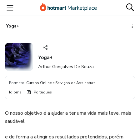
Ir
Ir
Ir
para
para
para
o
o
o
conteúdo
pagamento
rodapé
Yoga+
principal
Yoga+
Arthur Gonçalves De Souza
Formato
:
Cursos Online e Serviços de Assinatura
Idioma
:
Português
O nosso objetivo é a ajudar a ter uma vida mais leve, mais
saudável
e de forma a atingir os resultados pretendidos, porém