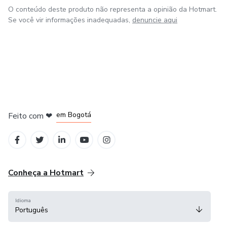
O conteúdo deste produto não representa a opinião da Hotmart.
Se você vir informações inadequadas,
denuncie aqui
em Amsterdam
em Madrid
em Bogotá
Feito com
❤
em Belo Horizonte
na Cidade do México
Conheça a Hotmart
Idioma
Português