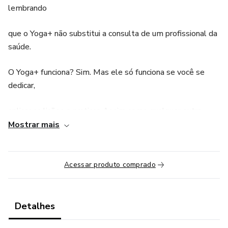
lembrando
que o Yoga+ não substitui a consulta de um profissional da
saúde.
O Yoga+ funciona? Sim. Mas ele só funciona se você se
dedicar,
aplicar as lições e praticar. Assim como qualquer outra
atividade
Mostrar mais
física, o seu corpo vai precisar de tempo para começar a
sentir os
Acessar produto comprado
efeitos do Yoga. Então não desista e seja persistente, o
resultado
Detalhes
só depende da sua determinação e esforço