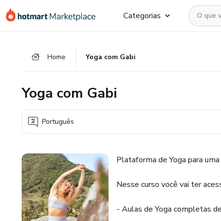
Ir
Ir
Ir
Categorias
para
para
para
o
o
o
conteúdo
pagamento
rodapé
Home
Yoga com Gabi
principal
Yoga com Gabi
Português
Plataforma de Yoga para uma r
Nesse curso você vai ter aces
- Aulas de Yoga completas de