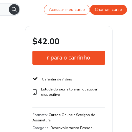
Acessar meu curso
Criar um curso
$42.00
Ir para o carrinho
Garantia de 7 dias
Estude do seu jeito e em qualquer
dispositivo
Formato
:
Cursos Online e Serviços de
Assinatura
Categoria
:
Desenvolvimento Pessoal