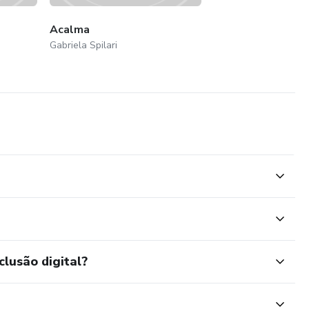
Acalma
Gabriela Spilari
clusão digital?