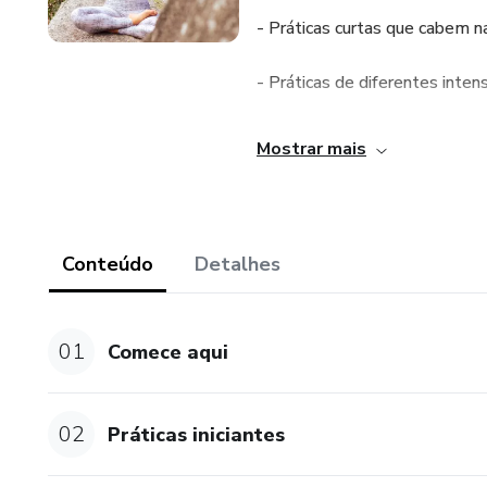
- Práticas curtas que cabem na
- Práticas de diferentes inten
- Tutoriais para iniciantes no 
Mostrar mais
Vamos juntas? :)
Conteúdo
Detalhes
01
Comece aqui
02
Práticas iniciantes