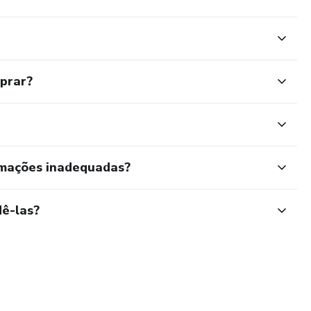
mprar?
rmações inadequadas?
ê-las?