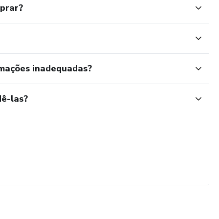
mprar?
rmações inadequadas?
ê-las?