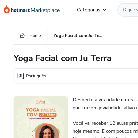
Ir
Ir
Ir
Categorias
para
para
para
o
o
o
conteúdo
pagamento
rodapé
Home
Yoga Facial com Ju Terra
principal
Yoga Facial com Ju Terra
Português
Desperte a vitalidade natural 
que trazem jovialidade, alívio
Você vai receber 12 aulas prát
hoje mesmo. E com poucos min