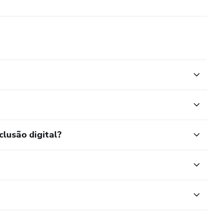
e formação de professores pela Associaçao Brasileira de
clusão digital?