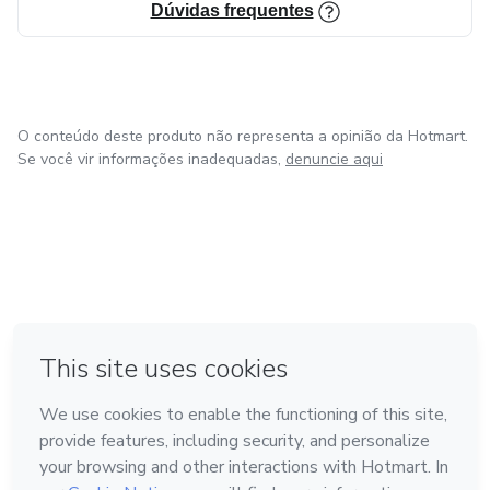
Dúvidas frequentes
O conteúdo deste produto não representa a opinião da Hotmart.
Se você vir informações inadequadas,
denuncie aqui
em Bogotá
em Amsterdam
em Madrid
na Cidade do México
Feito com
❤
em Belo Horizonte
Conheça a Hotmart