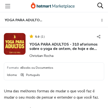
Ir
Ir
Ir
para
para
para
o
o
o
conteúdo
pagamento
rodapé
YOGA PARA ADULTOS - 310 aforismos sobre o yoga de ontem, de hoje e de sempre
principal
5.0
(
1
)
YOGA PARA ADULTOS - 310 aforismos
sobre o yoga de ontem, de hoje e de
sempre
Christian Rocha
Formato
:
eBooks ou Documentos
Idioma
:
Português
Uma das melhores formas de mudar o que você faz é
mudar o seu modo de pensar e entender o que você faz.