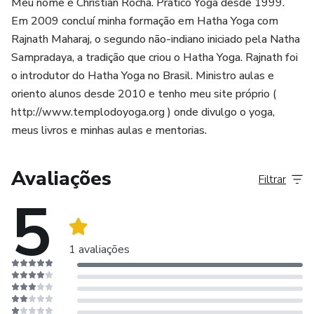
Meu nome é Christian Rocha. Pratico Yoga desde 1999.
além do que digo nesses 310 aforismos.
Em 2009 concluí minha formação em Hatha Yoga com
Rajnath Maharaj, o segundo não-indiano iniciado pela Natha
3. Sou professor de yoga e tenho muita experiência com o
Sampradaya, a tradição que criou o Hatha Yoga. Rajnath foi
o introdutor do Hatha Yoga no Brasil. Ministro aulas e
yoga. Tenho a sensação de que YOGA PARA ADULTOS é
oriento alunos desde 2010 e tenho meu site próprio (
um livro meio basicão e de que vou perder meu tempo.
http://www.templodoyoga.org ) onde divulgo o yoga,
meus livros e minhas aulas e mentorias.
Vou jogar a real aqui: leituras não são importantes no yoga,
de verdade.
Avaliações
Filtrar
Se você é um professor, você já sabe que a coisa mais
5
importante no yoga é a prática de meditação. A segunda
coisa mais importante no yoga é ter um guru.
1 avaliações
Se você já tem essas duas coisas, você não precisa deste
livro. Aliás, você não precisa de nenhum livro, nem mesmo
das «sagradas escrituras». Os ensinamentos de seu guru e