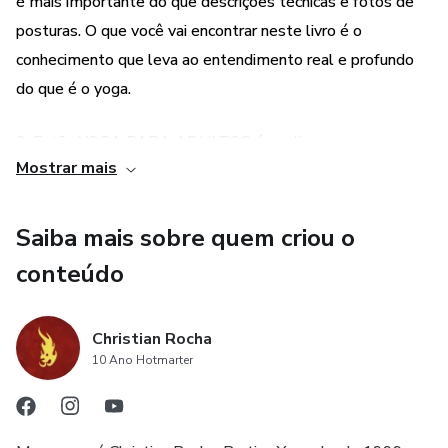
é mais importante do que descrições técnicas e fotos de
posturas. O que você vai encontrar neste livro é o
conhecimento que leva ao entendimento real e profundo
do que é o yoga.
2. Então YOGA PARA ADULTOS é um livro para
Mostrar mais
iniciantes?
Também. Em 310 aforismos há material para pessoas de
Saiba mais sobre quem criou o
diferentes níveis no yoga. Escrever apenas para iniciantes é
conteúdo
o mesmo que dizer: «Estude e aprenda, mas não cresça
muito, não olhe além. Fique exatamente onde você
Christian Rocha
começou.»
10 Ano Hotmarter
Não quero isso para você.
Meu desejo sincero com este livro é que você vá muito